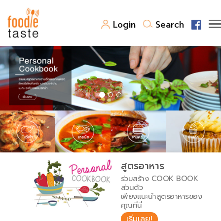
Login
Search
สูตรอาหาร
สูตรอาหารล่าสุด
พาไปชิม
Top Foodie
สารพันก้นครัว
เคล็ดลับน่ารู้
FoodPedia
เปรียบเทียบหน่วยการตวง
สูตรอาหาร
สร้าง Cookbook
ร่วมสร้าง COOK BOOK
เปรียบเทียบอุณหภูมิ
ส่วนตัว
เพียงแนะนำสูตรอาหารของ
เปรียบเทียบน้ำหนักวัตถุดิบ
คุณที่นี่
เริ่มเลย!