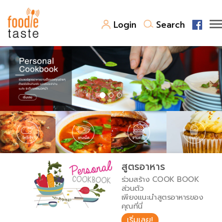
Login
Search
สูตรอาหาร
สูตรอาหารล่าสุด
พาไปชิม
Top Foodie
สารพันก้นครัว
เคล็ดลับน่ารู้
FoodPedia
เปรียบเทียบหน่วยการตวง
สูตรอาหาร
สร้าง Cookbook
ร่วมสร้าง COOK BOOK
เปรียบเทียบอุณหภูมิ
ส่วนตัว
เพียงแนะนำสูตรอาหารของ
เปรียบเทียบน้ำหนักวัตถุดิบ
คุณที่นี่
เริ่มเลย!