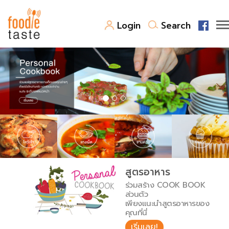
Login
Search
สูตรอาหาร
สูตรอาหารล่าสุด
พาไปชิม
Top Foodie
สารพันก้นครัว
เคล็ดลับน่ารู้
FoodPedia
เปรียบเทียบหน่วยการตวง
สูตรอาหาร
สร้าง Cookbook
ร่วมสร้าง COOK BOOK
เปรียบเทียบอุณหภูมิ
ส่วนตัว
เพียงแนะนำสูตรอาหารของ
เปรียบเทียบน้ำหนักวัตถุดิบ
คุณที่นี่
เริ่มเลย!