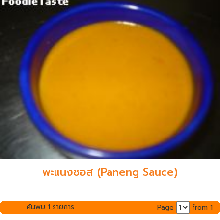
พะแนงซอส (Paneng Sauce)
ค้นพบ 1 รายการ
Page
from 1