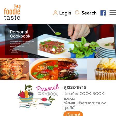
Login
Search
สูตรอาหาร
สูตรอาหารล่าสุด
พาไปชิม
Top Foodie
สารพันก้นครัว
เคล็ดลับน่ารู้
FoodPedia
เปรียบเทียบหน่วยการตวง
สูตรอาหาร
สร้าง Cookbook
ร่วมสร้าง COOK BOOK
เปรียบเทียบอุณหภูมิ
ส่วนตัว
เพียงแนะนำสูตรอาหารของ
เปรียบเทียบน้ำหนักวัตถุดิบ
คุณที่นี่
เริ่มเลย!