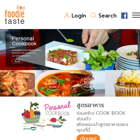
Login
Search
สูตรอาหาร
สูตรอาหารล่าสุด
พาไปชิม
Top Foodie
สารพันก้นครัว
เคล็ดลับน่ารู้
FoodPedia
เปรียบเทียบหน่วยการตวง
สูตรอาหาร
สร้าง Cookbook
ร่วมสร้าง COOK BOOK
เปรียบเทียบอุณหภูมิ
ส่วนตัว
เพียงแนะนำสูตรอาหารของ
เปรียบเทียบน้ำหนักวัตถุดิบ
คุณที่นี่
เริ่มเลย!