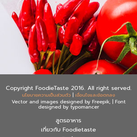
Copyright FoodieTaste 2016. All right served.
|
นโยบายความเป็นส่วนตัว
เงื่อนไขและข้อตกลง
Vector and images designed by Freepik, | Font
designed by typomancer
สูตรอาหาร
เกี่ยวกับ Foodietaste