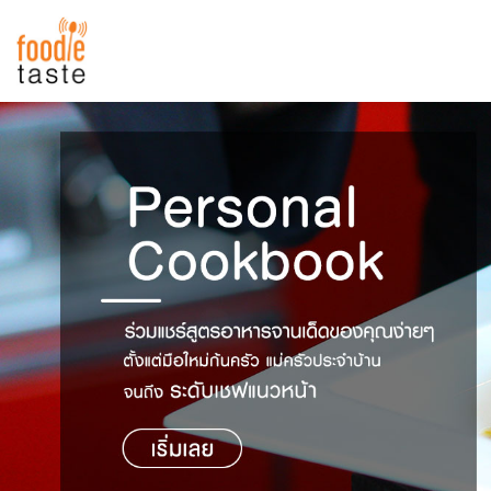
สูตรอาหาร
สูตรอาหารล่าสุด
พาไปชิม
Top Foodie
สารพันก้นครัว
เคล็ดลับน่ารู้
FoodPedia
เปรียบเทียบหน่วยการตวง
สร้าง Cookbook
เปรียบเทียบอุณหภูมิ
เปรียบเทียบน้ำหนักวัตถุดิบ