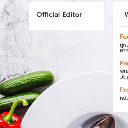
Official Editor
Fo
ผู้
อา
Pa
พัน
วัต
Pr
หน่