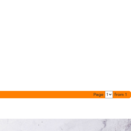
Page
from 1