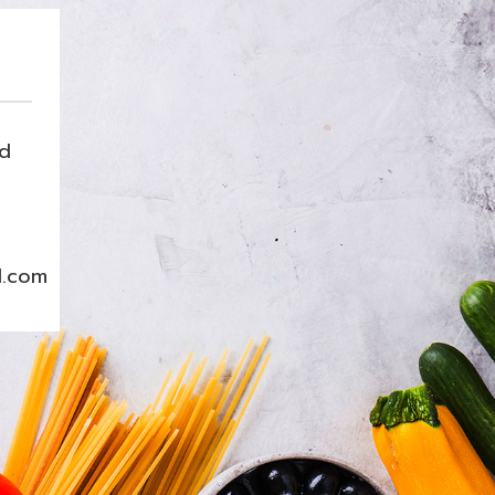
nd
l.com