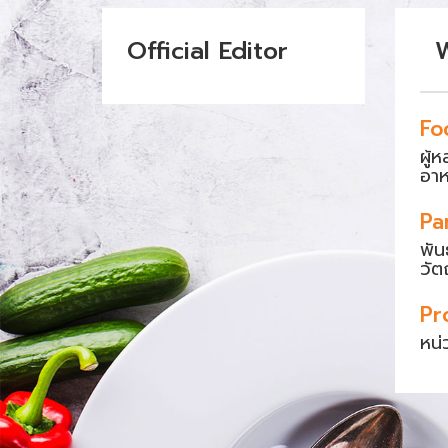
Official Editor
Fo
ผู้
อา
Pa
พัน
วัต
Pr
หน่