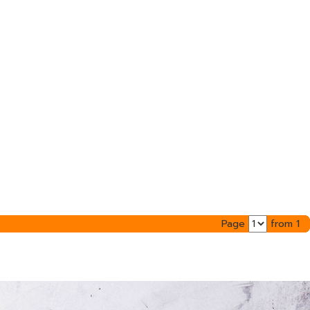
Page
from 1