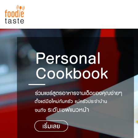
สูตรอาหาร
สูตรอาหารล่าสุด
พาไปชิม
Top Foodie
สารพันก้นครัว
เคล็ดลับน่ารู้
FoodPedia
เปรียบเทียบหน่วยการตวง
สร้าง Cookbook
เปรียบเทียบอุณหภูมิ
เปรียบเทียบน้ำหนักวัตถุดิบ