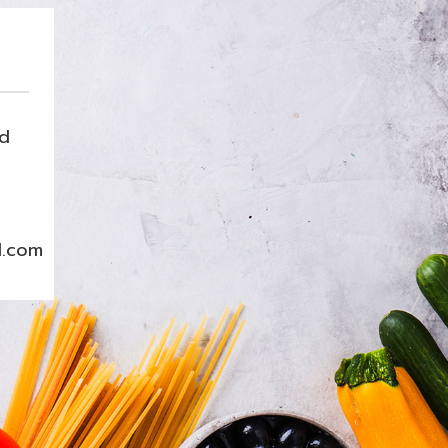
nd
l.com