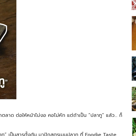
กตลาด ต่อให้หน้าไม่งอ คอไม่หัก แต่ถ้าเป็น “ปลาทู” แล้ว… ก็
ลาทู” เป็นสารตั้งต้น มาปักสูตรเมนูปลาทู ที่ Foodie Taste