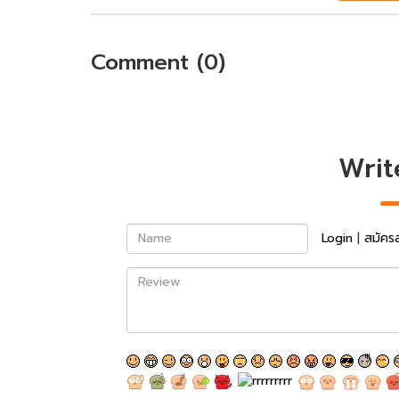
Comment (0)
Writ
Name
Login
|
สมัคร
Review