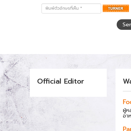
พิมพ์
ตัว
อักษร
ที่
Se
เห็น
Official Editor
W
Fo
ผู้
อา
Pa