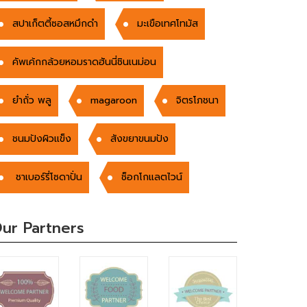
สปาเก็ตตี้ซอสหมึกดำ
มะเขือเทศโทมัส
คัพเค้กกล้วยหอมราดฮันนี่ชินเนม่อน
ยำถั่ว พลู
magaroon
จิตรโภชนา
ชนมปังผิวแข็ง
สังขยาขนมปัง
ชาเบอร์รี่โซดาปั่น
ช็อกโกแลตไวน์
ur Partners