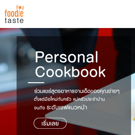
สูตรอาหาร
สูตรอาหารล่าสุด
พาไปชิม
Top Foodie
สารพันก้นครัว
เคล็ดลับน่ารู้
FoodPedia
เปรียบเทียบหน่วยการตวง
สร้าง Cookbook
เปรียบเทียบอุณหภูมิ
เปรียบเทียบน้ำหนักวัตถุดิบ