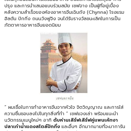
ปรุง และการนำเสนอแบบร่วมสมัย เชฟจาง เป็นผู้ที่อยู่เบื้อง
หลังความสำเร็จของห้องอาหารจีนเฉินถัง (Chynna) โรงแรม
ฮิลตัน ปักกิ่ง ถนนวังฟูจิง จนได้รับรางวัลชนะเลิศในการเป็น
ภัตตาคารอาหารจีนยอดนิยม
“
ผมเชื่อในการทำอาหารจีนจากหัวใจ จิตวิญญาณ และการใส่
ความชื่นชอบลงไปในทุกสิ่งที่ทำ
” เชฟแจงเล่า พร้อมแนะนำ
นวัตกรรมเมนูใหม่ๆ อาทิ
ตับห่านเสิร์ฟเสิร์ฟคู่แพนเค้กงา
ปลาเก๋าน้ำแดงสไตล์ปักกิ่ง
และอื่นๆ อีกมากมายที่จะมาการัน