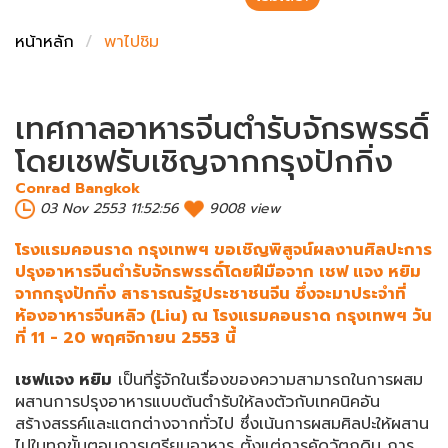
ชั่งตวงเนย
หน้าหลัก
พาไปชิม
เทศกาลอาหารจีนตำรับจักรพรรดิ์
โดยเชฟรับเชิญจากกรุงปักกิ่ง
Conrad Bangkok
03 Nov 2553 11:52:56
9008 view
โรงแรมคอนราด กรุงเทพฯ ขอเชิญพิสูจน์ผลงานศิลปะการ
ปรุงอาหารจีนตำรับจักรพรรดิ์โดยฝีมือจาก เชฟ แจง หยิม
จากกรุงปักกิ่ง สาธารณรัฐประชาชนจีน ซึ่งจะมาประจำที่
ห้องอาหารจีนหลิว (Liu) ณ โรงแรมคอนราด กรุงเทพฯ วัน
ที่ 11 - 20 พฤศจิกายน 2553 นี้
เชฟแจง หยิม
เป็นที่รู้จักในเรื่องของความสามารถในการผสม
ผสานการปรุงอาหารแบบต้นตำรับให้ลงตัวกับเทคนิคอัน
สร้างสรรค์และแตกต่างจากทั่วไป ซึ่งเน้นการผสมศิลปะให้ผสาน
ไปในทุกขั้นตอนการเตรียมอาหาร ตั้งแต่การคัดวัตถุดิบ การ