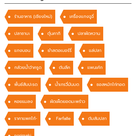
ร้านอาหาร (เชียงใหม่)
เครื่องแกงฉูฉี่
ปลาซาบะ
ตุ๋นคากิ
ปลาผัดหวาน
แกงบอน
ยำสตอเบอร์รี่
แล่ปลา
กล้วยน้ำว้าครูด
ต้นลีค
เเพนเค้ก
พั้นซ์สับปะรด
น้ำเกรวี่มันบด
ซอสหมักไก่ทอด
หอยแมลง
ผัดเผ็ดยอดมะพร้าว
ราคาแพคโก้-
Farfalle
ต้มส้มปลา
norimaki