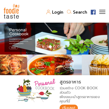
Login
Search
สูตรอาหาร
สูตรอาหารล่าสุด
พาไปชิม
Top Foodie
สารพันก้นครัว
เคล็ดลับน่ารู้
FoodPedia
เปรียบเทียบหน่วยการตวง
สูตรอาหาร
สร้าง Cookbook
ร่วมสร้าง COOK BOOK
เปรียบเทียบอุณหภูมิ
ส่วนตัว
เพียงแนะนำสูตรอาหารของ
เปรียบเทียบน้ำหนักวัตถุดิบ
คุณที่นี่
เริ่มเลย!