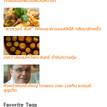
โรงแรมอิมพีเรียลควีนส์ปาร์ค
“พาวเวอร์ ลันช์” ที่ห้องอาหารรอสซินีส์ กลับมาอีกครั้ง
เทศกาลขนมไหว้พระจันทร์ ตำรับกวางตุ้ง
หัวหน้าพ่อครัวใหญ่ โรงแรม เดอะ เวสทิน แกรนด์
สุขุมวิท
Favorite Tags