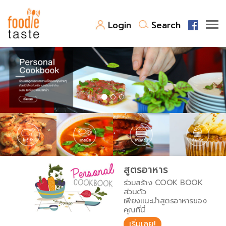
Login
Search
สูตรอาหาร
สูตรอาหารล่าสุด
พาไปชิม
Top Foodie
สารพันก้นครัว
เคล็ดลับน่ารู้
FoodPedia
เปรียบเทียบหน่วยการตวง
สูตรอาหาร
สร้าง Cookbook
ร่วมสร้าง COOK BOOK
เปรียบเทียบอุณหภูมิ
ส่วนตัว
เพียงแนะนำสูตรอาหารของ
เปรียบเทียบน้ำหนักวัตถุดิบ
คุณที่นี่
เริ่มเลย!