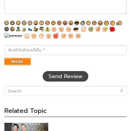
พิมพ์
ตัว
อักษร
ที่
เห็น
Send Review
(success)
Related Topic