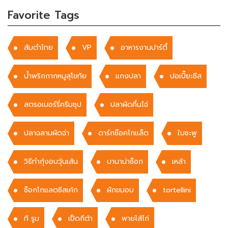
Favorite Tags
ส้มตำไทย
VP
อาหารงานปาร์ตี้
น้ำพริกกากหมูสุโขทัย
แกงปลา
ปอเปี๊ยะชีส
สตรอเบอร์รี่ครีมซุป
ปลาผัดคึ่นไฉ่
ปลาฉลามผัดฉ่า
ดาร์กช๊อคโกแล็ต
ใบชะพู
วิธีทำกุ้งอบวุ้นเส้น
บานาน่าช็อก
เหล้า
ช็อกโกแลตชีสเค้ก
ผักขมอบ
tortellini
ที รูม
เป็ดกีต้า
พายไส้ไก่