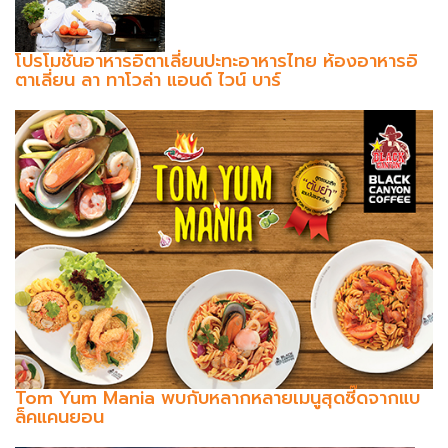
โปรโมชั่นอาหารอิตาเลี่ยนปะทะอาหารไทย ห้องอาหารอิ
ตาเลี่ยน ลา ทาโวล่า แอนด์ ไวน์ บาร์
Tom Yum Mania พบกับหลากหลายเมนูสุดซี๊ดจากแบ
ล็คแคนยอน