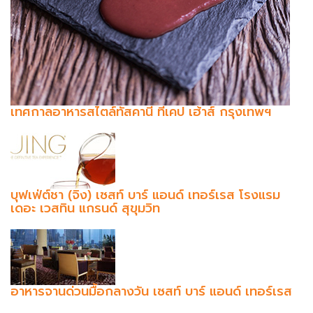
เทศกาลอาหารสไตล์ทัสคานี ทีเคป เฮ้าส์ กรุงเทพฯ
บุฟเฟ่ต์ชา (จิง) เซสท์ บาร์ แอนด์ เทอร์เรส โรงแรม
เดอะ เวสทิน แกรนด์ สุขุมวิท
อาหารจานด่วนมื้อกลางวัน เซสท์ บาร์ แอนด์ เทอร์เรส