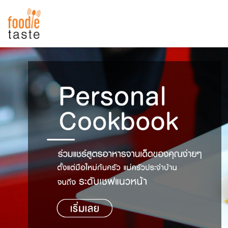
สูตรอาหาร
สูตรอาหารล่าสุด
พาไปชิม
Top Foodie
สารพันก้นครัว
เคล็ดลับน่ารู้
FoodPedia
เปรียบเทียบหน่วยการตวง
สร้าง Cookbook
เปรียบเทียบอุณหภูมิ
เปรียบเทียบน้ำหนักวัตถุดิบ