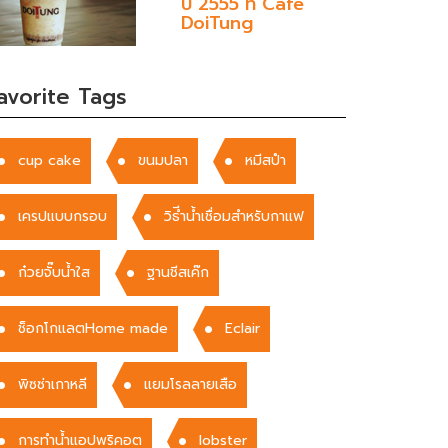
ปี 2555 ที่ Café
DoiTung
avorite Tags
cup cake
ขนมปลา
หมีสปำ
เครปแบบกรอบ
วิธีำน้ำเชื่อมสำหรับกาแฟ
ก๋วยจั๊บน้ำใส
ฐานชีสเค๊ก
ช็อกโกแลตHome made
Eclair
พิซซ่าเกาหลี
แยมโรลลายเสือ
การทำน้ำแอปพริคอต
lobster