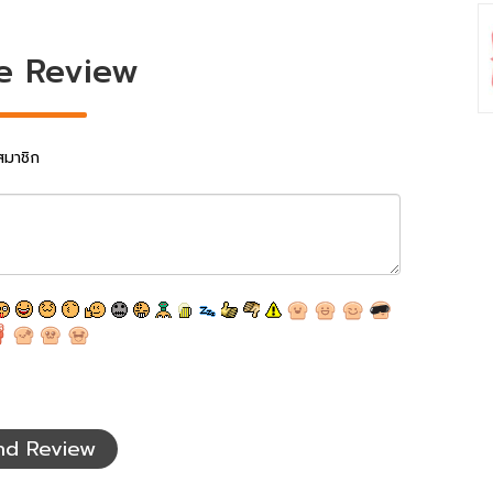
e Review
สมาชิก
nd Review