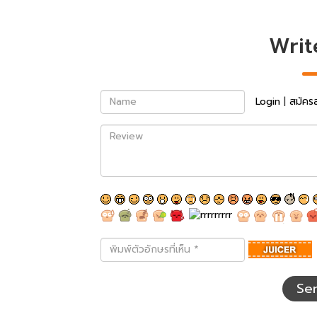
Writ
Name
Login
|
สมัคร
Review
พิมพ์
ตัว
อักษร
ที่
Se
เห็น