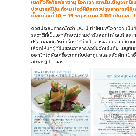
เซ็กคิวทีฟเชฟมาซาบุ โอกาวา เชฟรับเชิญจากโรง
ประเทศญี่ปุ่น ที่จะมาโชว์ฝีมือการปรุงอาหารญี่ปุ่น
ตั้งแต่วันที่ 10 – 19 พฤษภาคม 2555 เป็นเวลา 10
ด้วยประสบการณ์กว่า 20 ปี ทำให้เชฟโอกาวา เป็นที่ร
รสชาติที่เป็นเอกลักษณ์ตามตำรับฮอกไกโดแท้ และก
ฝรั่งเศสสมัยใหม่ เรียกได้ว่าเป็นการผสมผสานวัฒ
เลือกให้แก่ผู้ที่ชื่นชอบอาหารฟิวชั่นอีกเช่นกัน เมนู
ฮอกไกโดผัดเครื่องเทศกับปลาทูน่าและสลัดผัก เป๋าฮื
สไตล์ญี่ปุ่น ฯลฯ