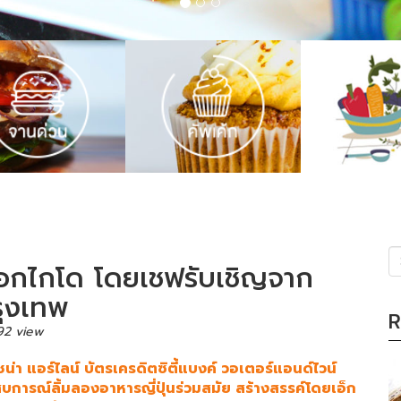
ฮอกไกโด โดยเชฟรับเชิญจาก
(s
รุงเทพ
R
92 view
า แอร์ไลน์ บัตรเครดิตซิตี้แบงค์ วอเตอร์แอนด์ไวน์
บการณ์ลิ้มลองอาหารญี่ปุ่นร่วมสมัย สร้างสรรค์โดยเอ็ก