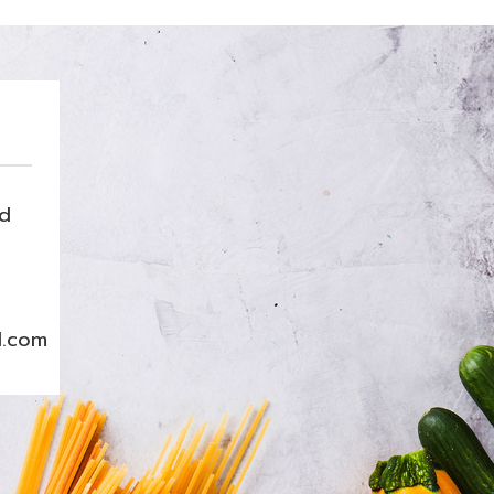
nd
l.com