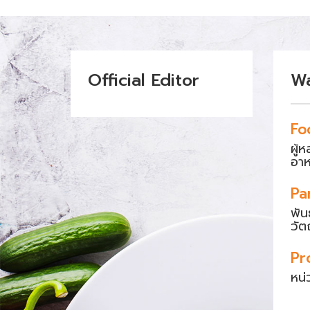
Official Editor
W
Fo
ผู้
อา
Pa
พัน
วัต
Pr
หน่