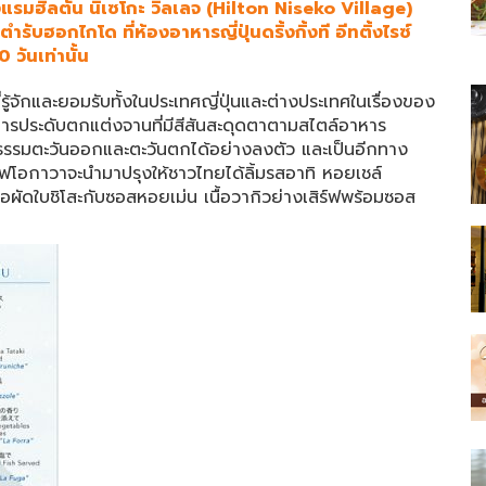
แรมฮิลตัน นิเซโกะ วิลเลจ (Hilton Niseko Village)
ตำรับฮอกไกโด ที่ห้องอาหารญี่ปุ่นดริ้งกิ้งที อีทติ้งไรซ์
 วันเท่านั้น
ู้จักและยอมรับทั้งในประเทศญี่ปุ่นและต่างประเทศในเรื่องของ
ารประดับตกแต่งจานที่มีสีสันสะดุดตาตามสไตล์อาหาร
นธรรมตะวันออกและตะวันตกได้อย่างลงตัว และเป็นอีกทาง
ที่เชฟโอกาวาจะนำมาปรุงให้ชาวไทยได้ลิ้มรสอาทิ หอยเชล์
้อผัดใบชิโสะกับซอสหอยเม่น เนื้อวากิวย่างเสิร์ฟพร้อมซอส