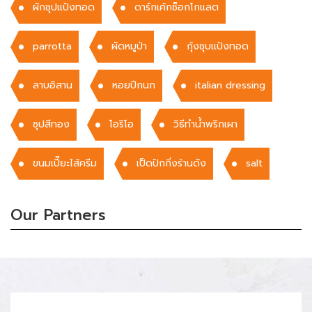
ผักชุปแป้งทอด
ดาร์กเค้กช็อกโกแลต
parrotta
ผัดหมูป่า
กุ้งชุบเเป้งทอด
ลาบอิสาน
หอยปีกนก
italian dressing
ซุปสีทอง
โอริโอ
วิธีทำน้ำพริกเผา
ขนมเปี๊ยะไส้ครีม
เป็ดปักกิ่งร้านดัง
salt
Our Partners