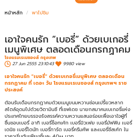
ชั่งตวงเนย
หน้าหลัก
พาไปชิม
เอาใจคนรัก “เบอรี่” ด้วยเบเกอรี่
เมนูพิเศษ ตลอดเดือนกรกฏาคม
โรงแรมเรเนซองส์ กรุงเทพ
27 Jun 2555 23:10:43
9980 view
เอาใจคนรัก “เบอรี่” ด้วยเบเกอรี่เมนูพิเศษ ตลอดเดือน
กรกฏาคม ที่ เดอะ วัน โรงแรมเรเนซองส์ กรุงเทพฯ ราช
ประสงค์
ต้อนรับเดือนกรกฏาคมด้วยเมนูขนมหวานซ่อนเปรี้ยวหลาก
สไตล์อุดมไปด้วยวิตามินซี ที่เชฟเดช นายกสมาคมเบเกอรี่แห่ง
ประเทศไทยบรรจงรังสรรค์ความหวานแสนอร่อยเพื่อเอาใจผู้ที่
ชื่นชอบเบอรี่ อาทิ เบอรี่ช็อทเค้ก เบอรี่มิวเฟย เบอรี่มัฟฟิน เบอรี่
เดนิช เบอรี่โดนัท เบอรี่ทาร์ต เบอรี่ครีมคัพ และเบอรี่ชีสเค้ก ใน
ราคาเริ่มต้นเพียงชิ้นละ 40++ บาท