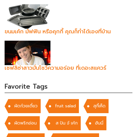
ขนมเค้ก มัฟฟิน หรือคุกกี้ คุณก็ทำได้เองที่บ้าน
เชฟลิซ่าสาวมั่นโชว์ความอร่อย ที่เดอะสแควร์
Favorite Tags
ผัดก๋วยเตี๋ยว
fruit salad
สุกี้เห็ด
ผัดพริกอ่อน
ส ปัน จ์ เค้ก
ฮันนี่