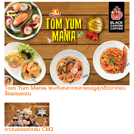
Tom Yum Mania พบกับหลากหลายเมนูสุดซี๊ดจากแบ
ล็คแคนยอน
คาวบอยแห่ถล่ม CM2