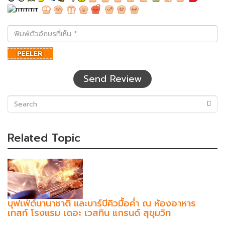
พิมพ์
ตัว
อักษร
ที่
เห็น
Send Review
(success)
Related Topic
บุฟเฟ่ต์นานาชาติ และบาร์บีคิวมื้อค่ำ ณ ห้องอาหาร
เทสท์ โรงแรม เดอะ เวสทิน แกรนด์ สุขุมวิท