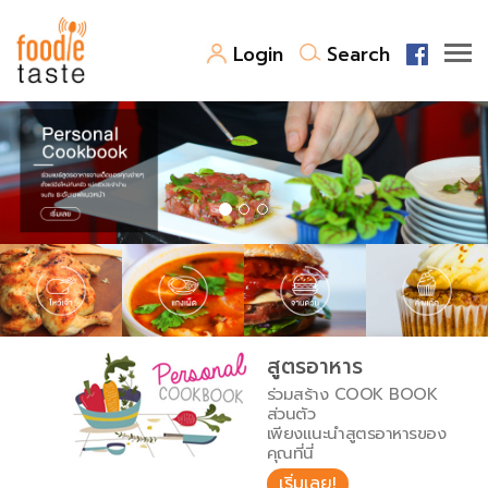
Login
Search
สูตรอาหาร
สูตรอาหารล่าสุด
พาไปชิม
Top Foodie
สารพันก้นครัว
เคล็ดลับน่ารู้
FoodPedia
เปรียบเทียบหน่วยการตวง
สูตรอาหาร
สร้าง Cookbook
ร่วมสร้าง COOK BOOK
เปรียบเทียบอุณหภูมิ
ส่วนตัว
เพียงแนะนำสูตรอาหารของ
เปรียบเทียบน้ำหนักวัตถุดิบ
คุณที่นี่
เริ่มเลย!