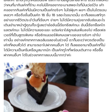
แหละค่ะ แทบทุกทุกคนเป็นเชฟ และทำงานอยู่ในสายอาหาร แต่เรากลับคิด
ว่าคนที่มากินเค้กที่ร้าน คงไม่มีใครอยากจะมาเสพอะไรที่มันเว่อร์วัง เค้า
คงอยากกินเค้กที่มันมีความเป็นเค้กจริงๆ ไม่ใช่ฝุ่นๆ ผงๆ เป็นไนโตรเจน
เหลวๆ หรือถึงขั้นเป็นเค้ก 18 ชั้น 18 รสอะไรขนาดนั้น เราก็เลยเบสท์ทุก
อย่างจากชีวิตประจำวันที่เรียบๆ ง่ายๆ ไม่ได้มีความยุ่งยากซับซ้อนอะไร
เดินเข้ามาหน้าตู้คุณก็จะรู้เลยว่าอ๋ออันนี้เรียกชีสเค้กนะ อันนี้เรียกช็อคโก
แลตเค้กนะ ไม่ได้มีความเยอะแยะ แต่แค่เราใส่ลูกเล่นเพิ่มลงไป หรือเฟล
เวอร์ที่เป็นสูตรพิเศษ หรือซิกเนเจอร์พิเศษเฉพาะของเราจริงๆ เข้าไป
เท่านั้น อย่างเค้กเทศกาลเฉลิมฉลองในช่วงนี้ เราก็มองว่าควรต้องเป็น
เค้กที่หอบหิ้วได้ สามารถเอาไปฝากคนอื่นๆ ได้ ก็เลยออกมาเป็นเค้กที่ไม่
ได้มีความเป็นครีมหรือมูสมากนัก เป็นเค้กทูโกที่พร้อมเดินทาง หรือซื้อ
ฝากคนอื่นๆ ได้ในช่วงเทศกาลแบบนี้มากกว่าค่ะ