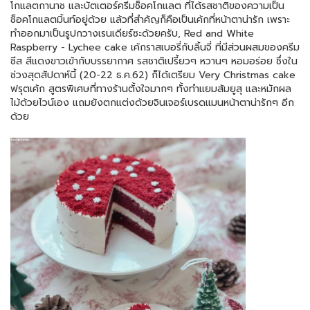
โกแลตกานาช และบัตเตอร์ครีมช็อคโกแลต ที่ได้รสชาติของความเป็น
ช็อคโกแลตมิ้นท์อยู่ด้วย แล้วที่สำคัญก็คือเป็นเค้กที่หน้าตาน่ารัก เพราะ
ทำออกมาเป็นรูปกวางเรนเดียร์ซะด้วยครับ, Red and White
Raspberry - Lychee cake เค้กราสเบอรี่กับลิ้นจี่ ที่มีส่วนผสมของครีม
ชีส สีแดงขาวเข้ากับบรรยากาศ รสชาติเปรี้ยวๆ หวานๆ หอมอร่อย ซึ่งใน
ช่วงสุดสัปดาห์นี้ (20-22 ธ.ค.62) ก็ได้เตรียม Very Christmas cake
ฟรุตเค้ก สูตรพิเศษที่ทางร้านตั้งใจมากๆ ทั้งทำแยมส้มยูสุ และหมักผล
ไม้ด้วยไวน์เอง แถมยังตกแต่งด้วยจินเจอร์เบรดแมนหน้าตาน่ารักๆ อีก
ด้วย