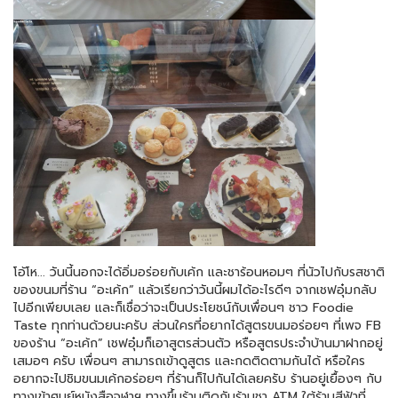
โอ้โห... วันนี้นอกจะได้อิ่มอร่อยกับเค้ก และชาร้อนหอมๆ ที่นัวไปกับรสชาติ
ของขนมที่ร้าน “อะเค้ก” แล้วเรียกว่าวันนี้ผมได้อะไรดีๆ จากเชฟอุ๋มกลับ
ไปอีกเพียบเลย และก็เชื่อว่าจะเป็นประโยชน์กับเพื่อนๆ ชาว Foodie
Taste ทุกท่านด้วยนะครับ ส่วนใครที่อยากได้สูตรขนมอร่อยๆ ที่เพจ FB
ของร้าน “อะเค้ก” เชฟอุ๋มก็เอาสูตรส่วนตัว หรือสูตรประจำบ้านมาฝากอยู่
เสมอๆ ครับ เพื่อนๆ สามารถเข้าดูสูตร และกดติดตามกันได้ หรือใคร
อยากจะไปชิมขนมเค้กอร่อยๆ ที่ร้านก็ไปกันได้เลยครับ ร้านอยู่เยื้องๆ กับ
ทางเข้าศูนย์หนังสือจุฬาฯ ทางขึ้นร้านติดกับร้านชา ATM ใต้ร้านสีฟ้าที่