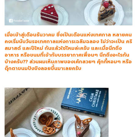
เมื่อเข้าสู่เดือนธันวาคม ซึ่งเป็นเดือนแห่งเทศกาล หลายคน
คงเริ่มนับวันรอเทศกาลแห่งการเฉลิมฉลอง ไม่ว่าจะเป็น คริ
สมาสต์ และปีใหม่ กันแล้วใช่ไหมล่ะครับ และเมื่อนึกถึง
อาหาร หรือขนมที่เข้ากับบรรยากาศเพื่อนๆ นึกถึงอะไรกัน
บ้างครับ?? ส่วนผมเห็นภาพของเค้กสวยๆ คุ้กกี้หอมๆ หรือ
ตุ๊กตาขนมปังขิงลอยขึ้นมาเลยครับ