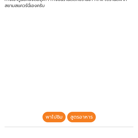
สยามสแควร์นี่เองครับ
พาไปชิม
สูตรอาหาร