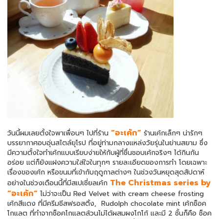
“อะเค้ก”
วันนี้ผมเลยตั้งใจพาเพื่อนๆ ไปที่ร้าน
ร้านเค้กเล็กๆ น่ารักๆ
บรรยากาศอบอุ่นสไตล์ยุโรป ที่อยู่ท่ามกลางแหล่งวัยรุ่นในย่านสยาม ซึ่ง
มีความตั้งใจทำเค้กแบบเรียบง่ายให้กับผู้ที่ชื่นชอบเค้กจริงๆ ได้กินกัน
อร่อย แต่ก็ยังแฝงความใส่ใจในทุกๆ รายละเอียดของการทำ โดยเฉพาะ
เรื่องของเค้ก หรือขนมที่เข้ากับฤดูกาลต่างๆ ในช่วงวันหยุดสุดสัปดาห์
The Christmas series by
อย่างในช่วงเดือนนี้ที่มีสเปเชี่ยลเค้ก
“อะเค้ก”
ไม่ว่าจะเป็น Red Velvet with cream cheese frosting
เค้กสีแดง ที่มีครีมชีสฟรอสติ้ง, Rudolph chocolate mint เค้กช็อค
โกแลต ที่ทำจากช็อคโกแลตล้วนไม่ได้ผสมผงโกโก้ และมี 2 ชั้นก็คือ ช็อค