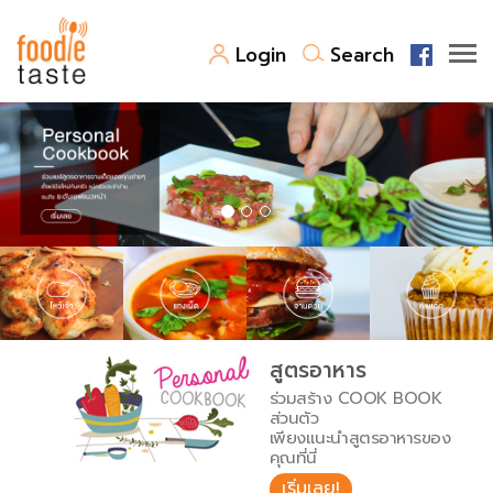
Login
Search
สูตรอาหาร
สูตรอาหารล่าสุด
พาไปชิม
Top Foodie
สารพันก้นครัว
เคล็ดลับน่ารู้
FoodPedia
เปรียบเทียบหน่วยการตวง
สูตรอาหาร
สร้าง Cookbook
ร่วมสร้าง COOK BOOK
เปรียบเทียบอุณหภูมิ
ส่วนตัว
เพียงแนะนำสูตรอาหารของ
เปรียบเทียบน้ำหนักวัตถุดิบ
คุณที่นี่
เริ่มเลย!