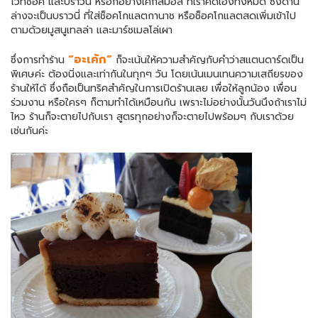
ไวท์ช็อค และบราวนี่ หรือก็อย่างเค้กสมอล์ ที่เราคิดเองทั้งหมด ซึ่งด้าน
ล่างจะเป็นบราวนี่ ที่ใส่ช็อคโกแลตกานาช หรือช็อคโกแลตสดเพิ่มเข้าไป
ตามด้วยมูสนูเทลล่า และมาร์ชเมลโล่เผา
“อะเค้ก”
ซึ่งการทำร้าน
ก็จะเน้นให้ความสำคัญกับคำว่าสแตนดาร์ดเป็น
พิเศษค่ะ ต้องนิ่งและเท่ากันในทุกๆ วัน โดยเน้นเมนเทนความเสถียรของ
ร้านให้ได้ ซึ่งถือเป็นทริคสำคัญในการเปิดร้านเลย เพื่อให้ลูกน้อง เพื่อน
ร่วมงาน หรือใครๆ ก็ตามทำได้เหมือนกัน เพราะไม่อย่างนั้นวันนึงถ้าเราไม่
ไหว ร้านก็จะตายไปกับเรา สูตรทุกอย่างก็จะตายไปพร้อมๆ กับเราด้วย
เช่นกันค่ะ