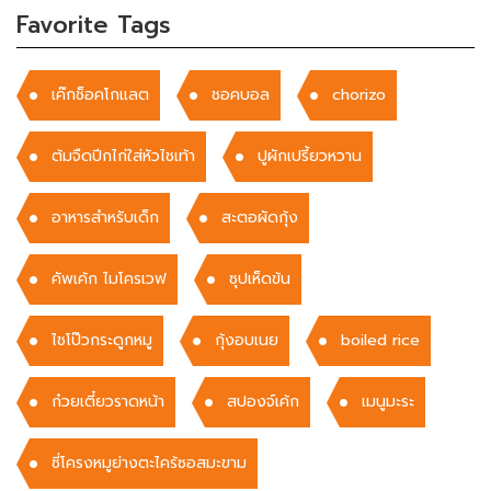
Favorite Tags
เค๊กช็อคโกแลต
ชอคบอล
chorizo
ต้มจืดปีกไก่ใส่หัวไชเท้า
ปูผักเปรี้ยวหวาน
อาหารสำหรับเด็ก
สะตอผัดกุ้ง
คัพเค้ก ไมโครเวฟ
ซุปเห็ดข้น
ไชโป๊วกระดูกหมู
กุ้งอบเนย
boiled rice
ก๋วยเตี๋ยวราดหน้า
สปองจ์เค้ก
เมนูมะระ
ซี่โครงหมูย่างตะไคร้ซอสมะขาม