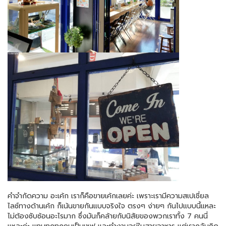
คำจำกัดความ อะเค้ก เราก็คือขายเค้กเลยค่ะ เพราะเรามีความสเปเชี่ยล
ไลซ์ทางด้านเค้ก ก็เน้นขายกันแบบจริงใจ ตรงๆ ง่ายๆ กันไปแบบนี้แหละ
ไม่ต้องซับซ้อนอะไรมาก ซึ่งมันก็คล้ายกับนิสัยของพวกเราทั้ง 7 คนนี่