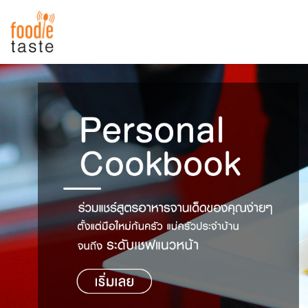
สูตรอาหาร
สูตรอาหารล่าสุด
พาไปชิม
Top Foodie
สารพันก้นครัว
เคล็ดลับน่ารู้
FoodPedia
เปรียบเทียบหน่วยการตวง
สร้าง Cookbook
เปรียบเทียบอุณหภูมิ
เปรียบเทียบน้ำหนักวัตถุดิบ