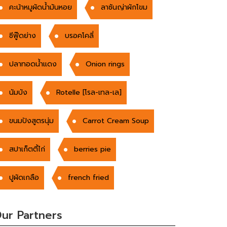
คะน้าหมูผัดน้ำมันหอย
ลาซันญ่าผักโขม
ซีฟู๊ดย่าง
บรอคโคลี่
ปลาทอดน้ำแดง
Onion rings
นัมบัง
Rotelle [โรล-เทล-เล]
ขนมปังสูตรนุ่ม
Carrot Cream Soup
สปาเก็ตตี้ไก่
berries pie
ปูผัดเกลือ
french fried
ur Partners