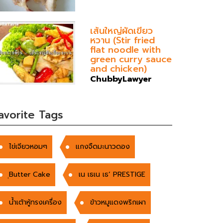
เส้นใหญ่ผัดเขียว
หวาน (Stir fried
flat noodle with
green curry sauce
and chicken)
ChubbyLawyer
avorite Tags
ไข่เจียวหอมๆ
แกงจืดมะนาวดอง
ฺฺButter Cake
เน เธเน เธ’ PRESTIGE
น้ำเต้าหู้ทรงเครื่อง
ข้าวหมูแดงพริกเผา