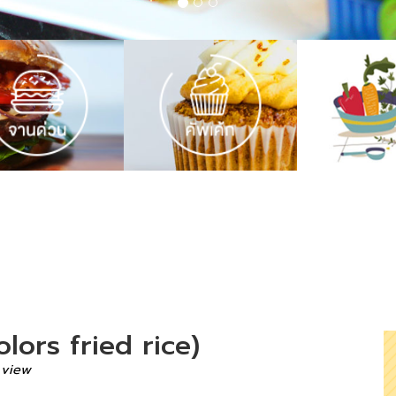
olors fried rice)
1 view