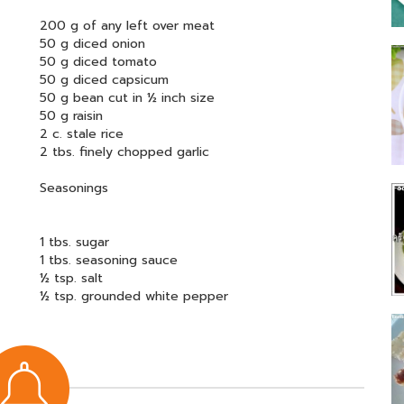
200 g of any left over meat
50 g diced onion
50 g diced tomato
50 g diced capsicum
50 g bean cut in ½ inch size
50 g raisin
2 c. stale rice
2 tbs. finely chopped garlic
Seasonings
1 tbs. sugar
1 tbs. seasoning sauce
½ tsp. salt
½ tsp. grounded white pepper