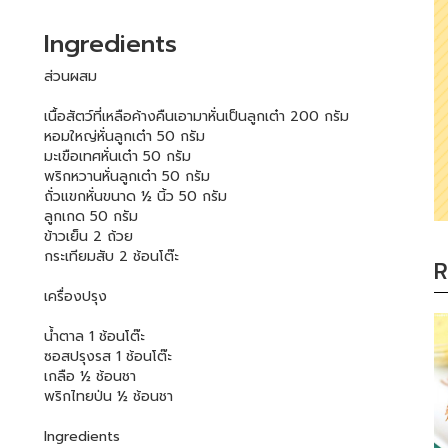
Ingredients
ส่วนผสม
เนื้อสัตว์ที่เหลือค้างคืนเอามาหั่นเป็นลูกเต๋า 200 กรัม
หอมใหญ่หั่นลูกเต๋า 50 กรัม
มะเขือเทศหั่นเต๋า 50 กรัม
พริกหวานหั่นลูกเต๋า 50 กรัม
ถั่วแขกหั่นขนาด ½ นิ้ว 50 กรัม
ลูกเกด 50 กรัม
ข้าวเย็น 2 ถ้วย
กระเทียมสับ 2 ช้อนโต๊ะ
R
เครื่องปรุง
น้ำตาล 1 ช้อนโต๊ะ
ซอสปรุงรส 1 ช้อนโต๊ะ
เกลือ ½ ช้อนชา
พริกไทยป่น ½ ช้อนชา
Ingredients