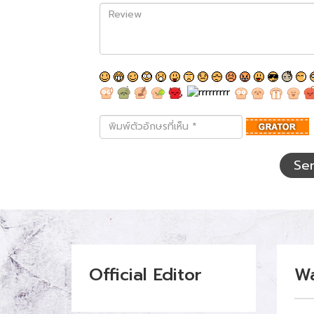
Review
พิมพ์
ตัว
อักษร
ที่
Se
เห็น
Official Editor
W