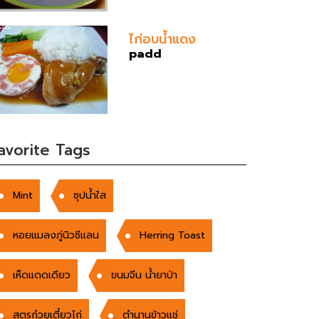
ไก่อบน้ำแดง
padd
avorite Tags
Mint
ซุปน้ำใส
หอยแมลงภู่นิวซีแลน
Herring Toast
เห็ดแดดเดียว
ขนมจีน น้ำยาป่า
สูตรก๋วยเตี๋ยวไก่
ตำนานข้าวแช่