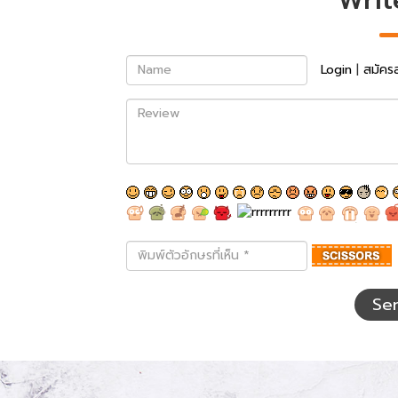
Name
Login
|
สมัคร
Review
พิมพ์
ตัว
อักษร
ที่
Se
เห็น