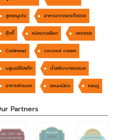
สูตรหมูเด้ง
อาหารจากดอกเก๊กฮวย
คุ๊กกี๊
หม้อแกงเผือก
เพรทเซล
Coldmeat
coconut cream
บลูเบอรี่ชีสเค๊ก
น้ำสลัด+มายองเนส
อาหารพักเบรค
แหนมเนีอง
หลนปู
ur Partners