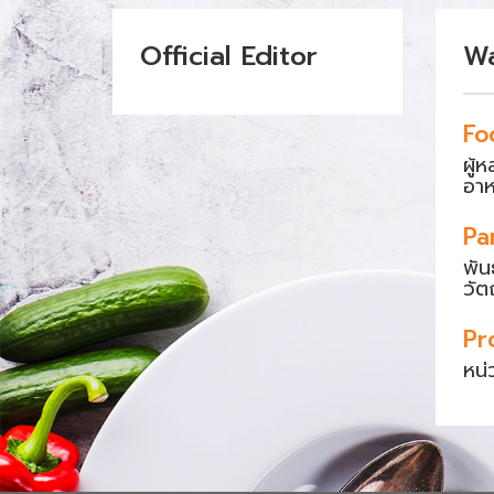
Official Editor
W
Fo
ผู้
อา
Pa
พัน
วัต
Pr
หน่