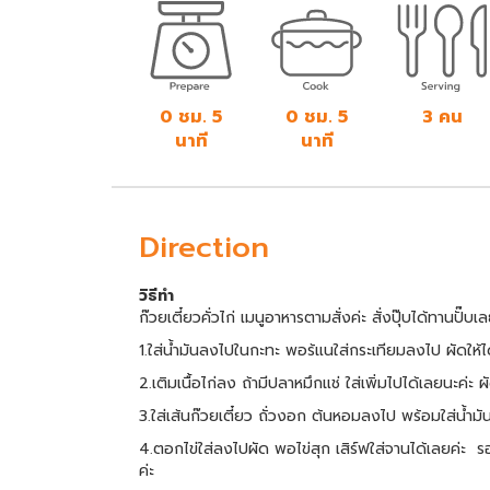
0 ชม. 5
0 ชม. 5
3 คน
นาที
นาที
Direction
วิธีทำ
ก๊วยเตี๋ยวคั่วไก่ เมนูอาหารตามสั่งค่ะ สั่งปุ๊บได้ทานปั๊บเ
1.ใส่น้ำมันลงไปในกะทะ พอร้แนใส่กระเทียมลงไป ผัดให้ไ
2.เติมเนื้อไก่ลง ถ้ามีปลาหมึกแช่ ใส่เพิ่มไปได้เลยนะค่ะ ผัด
3.ใส่เส้นก๊วยเตี๋ยว ถั่วงอก ต้นหอมลงไป พร้อมใส่น้ำมันห
4.ตอกไข่ใส่ลงไปผัด พอไข่สุก เสิร์ฟใส่จานได้เลยค่
ค่ะ