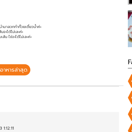
ี่นำมาลวกทำก๊วยเตี๋ยวน้ำค่ะ
นจะได้ไม่เละค่ะ
เส้น ไข่จะได้ไม่เละค่ะ
F
อาหารล่าสุด
 1:12:11