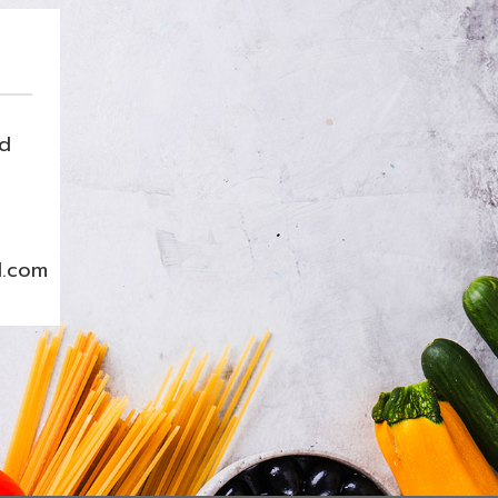
nd
l.com