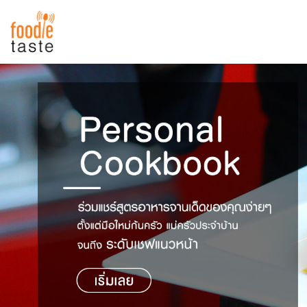
สูตรอาหาร
สูตรอาหารล่าสุด
พาไปชิม
Top Foodie
สารพันก้นครัว
เคล็ดลับน่ารู้
FoodPedia
เปรียบเทียบหน่วยการตวง
สร้าง Cookbook
เปรียบเทียบอุณหภูมิ
เปรียบเทียบน้ำหนักวัตถุดิบ