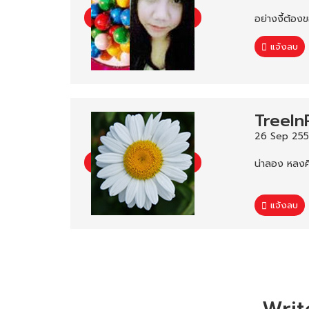
อย่างงี้ต้อ
แจ้งลบ
TreeIn
26 Sep 255
น่าลอง หลงคิด
แจ้งลบ
Writ