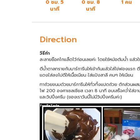
0 ชม. 5
0 ชม. 8
1 คน
นาที
นาที
Direction
วิธีทำ
ละลายช๊อคโกแล็ตไว้ก่อนเลยค่ะ โดยใช้หม้อต้มน้ำ แล้ว
ตีน้ำตาลทรายกับมาร์การีนให้เข้ากันแล้วใส่ไข่ฟองแรก ตี
แดงใส่ลงไปตีให้เนื้อเนียน ใส่แป้งสาลี คนๆ ให้เนียน
ทาถ้วยขนมด้วยมาร์การีนให้ทั่วทั้งแปดถ้วย ตักส่วนผสมที
ไฟ 200 องศาเซลเซียส เวลา 8 นาที อบเสร็จคว่ำใส่จานท
และวิปปิ้งครีม (ของเราวันนี้ไม่มีวิปปิ้งครีมค่ะ)