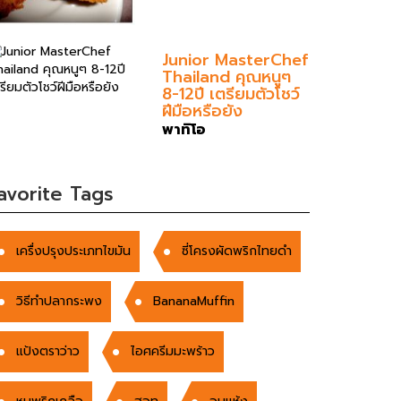
Junior MasterChef
Thailand คุณหนูๆ
8-12ปี เตรียมตัวโชว์
ฝีมือหรือยัง
พาทิโอ
avorite Tags
เครื่งปรุงประเภทไขมัน
ซี่โครงผัดพริกไทยดำ
วิธีทำปลากระพง
BananaMuffin
แป้งตราว่าว
ไอศครีมมะพร้าว