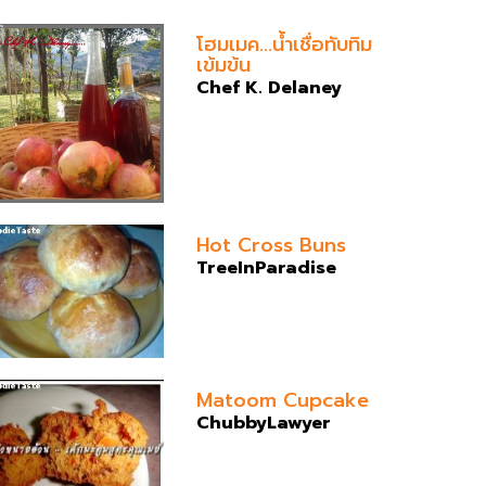
โฮมเมค...น้ำเชื่อทับทิม
เข้มข้น
Chef K. Delaney
Hot Cross Buns
TreeInParadise
Matoom Cupcake
ChubbyLawyer