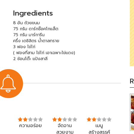
Ingredients
8 อัน ถ้วยขนม
75 กรัม ดาร์กช๊อคโกแล็ต
75 กรัม มาร์การีน
ครึ่ง เดซิลิตร น้ำตาลทราย
3 ฟอง ไข่ไก่
( ฟองที่สาม ไข่ไก่ เอาเฉพาะไข่แดง)
2 ช้อนโต๊ะ แป้งสาลี
R
ความอร่อย
จัดจาน
เมนู
สวยงาม
สร้างสรรค์