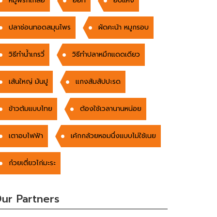
หมูพริกเกลือ
ฮอท
อบแห้ง
ปลาช่อนทอดสมุนไพร
ผัดคะน้า หมูกรอบ
วิธีทำน้ำเกรวี่
วิธีทำปลาหมึกแดดเดียว
เส้นใหญ่ มันปู
แกงส้มสัปปะรด
ข้าวต้มแบบไทย
ต้องใช้เวลานานหน่อย
เตาอบไฟฟ้า
เค้กกล้วยหอมนึ่งแบบไม่ใช้เนย
ก๋วยเตี่ยวไก่มะระ
ur Partners