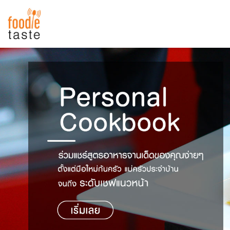
สูตรอาหาร
สูตรอาหารล่าสุด
พาไปชิม
Top Foodie
สารพันก้นครัว
เคล็ดลับน่ารู้
FoodPedia
เปรียบเทียบหน่วยการตวง
สร้าง Cookbook
เปรียบเทียบอุณหภูมิ
เปรียบเทียบน้ำหนักวัตถุดิบ