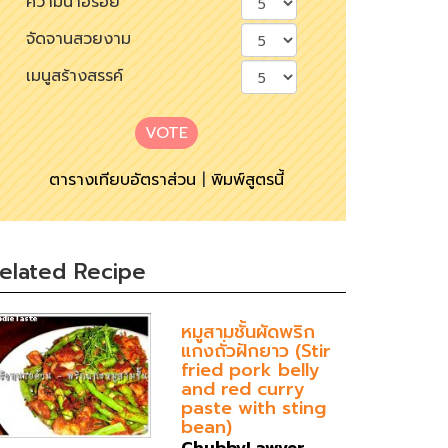
ความน่าอร่อย
จัดจานสวยงาม
เมนูสร้างสรรค์
VOTE
ตารางเทียบอัตราส่วน
|
พิมพ์สูตรนี้
elated Recipe
หมูสามชั้นผัดพริก
แกงถั่วฝักยาว (Stir
fried pork belly
and red curry
paste with sting
bean)
ChubbyLawyer