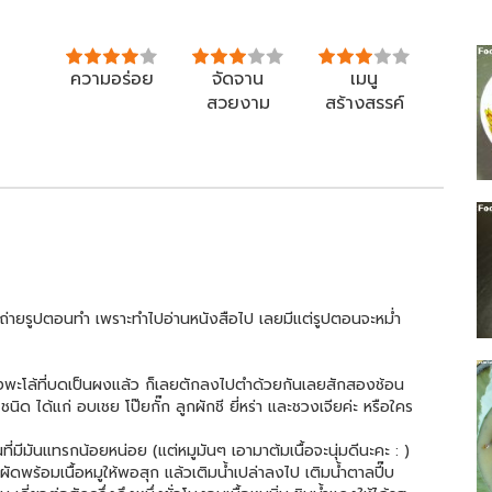
ความอร่อย
จัดจาน
เมนู
สวยงาม
สร้างสรรค์
ืมถ่ายรูปตอนทำ เพราะทำไปอ่านหนังสือไป เลยมีแต่รูปตอนจะหม่ำ
ื่องพะโล้ที่บดเป็นผงแล้ว ก็เลยตักลงไปตำด้วยกันเลยสักสองช้อน
ชนิด ได้แก่ อบเชย โป๊ยกั๊ก ลูกผักชี ยี่หร่า และชวงเจียค่ะ หรือใคร
ื่นที่มีมันแทรกน้อยหน่อย (แต่หมูมันๆ เอามาต้มเนื้อจะนุ่มดีนะคะ : )
ปผัดพร้อมเนื้อหมูให้พอสุก แล้วเติมน้ำเปล่าลงไป เติมน้ำตาลปี๊บ