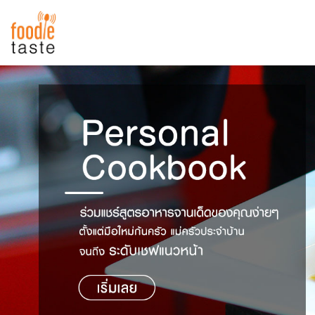
สูตรอาหาร
สูตรอาหารล่าสุด
พาไปชิม
Top Foodie
สารพันก้นครัว
เคล็ดลับน่ารู้
FoodPedia
เปรียบเทียบหน่วยการตวง
สร้าง Cookbook
เปรียบเทียบอุณหภูมิ
เปรียบเทียบน้ำหนักวัตถุดิบ