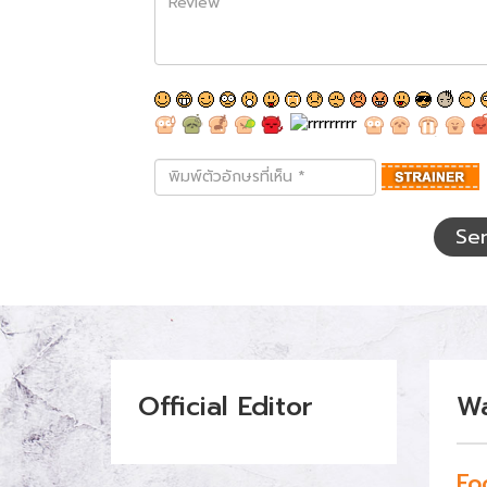
พิมพ์
ตัว
อักษร
ที่
Se
เห็น
Official Editor
W
Fo