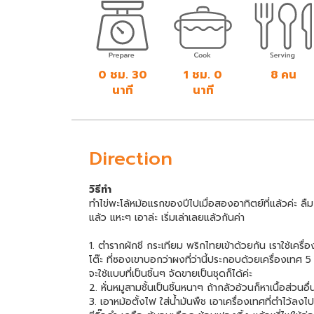
0 ชม. 30
1 ชม. 0
8 คน
นาที
นาที
Direction
วิธีทำ
ทำไข่พะโล้หม้อแรกของปีไปเมื่อสองอาทิตย์ที่แล้วค่ะ ล
แล้ว แหะๆ เอาล่ะ เริ่มเล่าเลยแล้วกันค่า
1. ตำรากผักชี กระเทียม พริกไทยเข้าด้วยกัน เราใช้เคร
โต๊ะ ที่ซองเขาบอกว่าผงที่ว่านี้ประกอบด้วยเครื่องเทศ 5 
จะใช้แบบที่เป็นชิ้นๆ จัดขายเป็นชุดก็ได้ค่ะ
2. หั่นหมูสามชั้นเป็นชิ้นหนาๆ ถ้ากลัวอ้วนก็หาเนื้อส่วนอ
3. เอาหม้อตั้งไฟ ใส่น้ำมันพืช เอาเครื่องเทศที่ตำไว้ลงไ