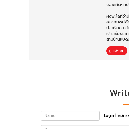
ดองเผ็ดๆ เปรี
ผงพะโล้ที่ว่
คนชอบพะโล้กล
ปลาเรียกว่า โ
เจ้าเครื่องเ
สามบ้านแปดบ
แจ้งลบ
Writ
Name
Login
|
สมัคร
Review