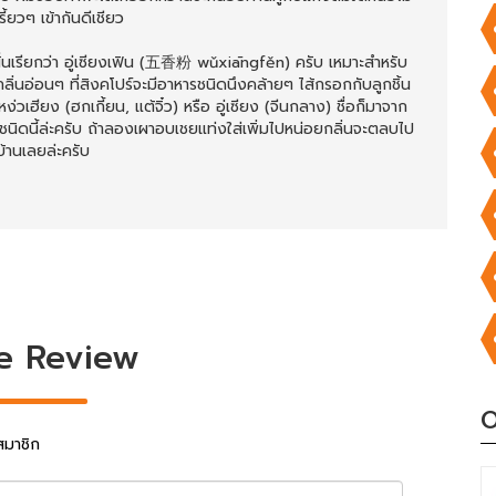
้ยวๆ เข้ากันดีเชียว
านั่นเรียกว่า อู่เซียงเฟิน (五香粉 wǔxiāngfěn) ครับ เหมาะสำหรับ
ิ่นอ่อนๆ ที่สิงคโปร์จะมีอาหารชนิดนึงคล้ายๆ ไส้กรอกกับลูกชิ้น
หง่วเฮียง (ฮกเกี้ยน, แต้จิ๋ว) หรือ อู่เซียง (จีนกลาง) ชื่อก็มาจาก
ทศชนิดนี้ล่ะครับ ถ้าลองเผาอบเชยแท่งใส่เพิ่มไปหน่อยกลิ่นจะตลบไป
้านเลยล่ะครับ
e Review
O
สมาชิก