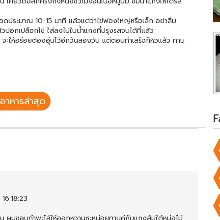
 เคี่ยวต่อสักครึ่งถึงหนึ่งชั่วโมงจนเนื้อหมูนิ่ม ชิมน้ำแกงให้ได้รส
ำเดือดประมาณ 10-15 นาที แล้วแต่ว่าไข่ฟองใหญ่หรือเล็ก อย่าลืม
ล้วปอกเปลือกไข่ ใส่ลงไปในน้ำแกงที่ปรุงรสจนได้ที่แล้ว
อไข่ จะให้อร่อยต้องอุ่นไว้อีกวันสองวัน แต่ตอนทำเสร็จก็หิวแล้ว ทาน
อาหารล่าสุด
F
 16:18:23
ับ ผมชอบทำพะโล้ให้ออกหวานซะหน่อยทานคู่กับแกงส้มใต้หน่อไม้