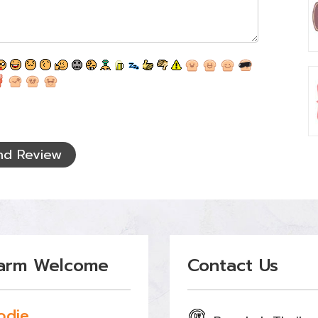
nd Review
arm Welcome
Contact Us
odie