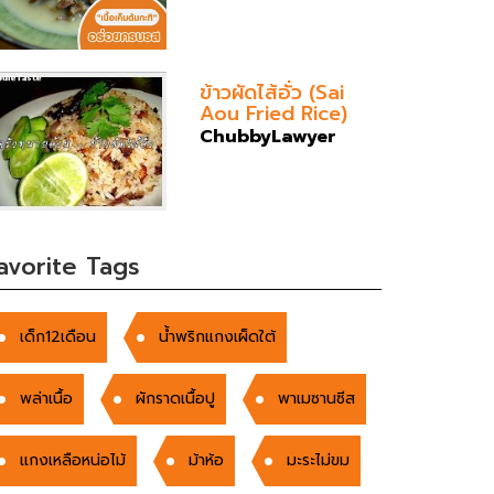
ข้าวผัดไส้อั่ว (Sai
Aou Fried Rice)
ChubbyLawyer
avorite Tags
เด็ก12เดือน
น้ำพริกแกงเผ็ดใต้
พล่าเนื้อ
ผักราดเนื้อปู
พาเมซานซีส
แกงเหลือหน่อไม้
ม้าห้อ
มะระไม่ขม