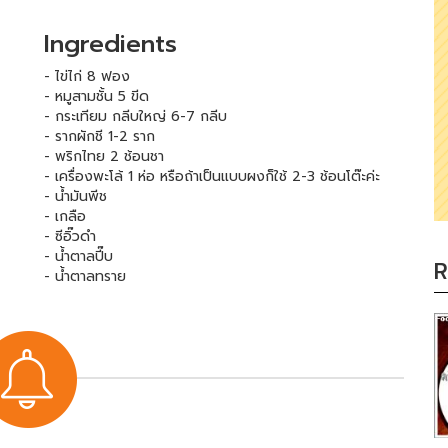
Ingredients
- ไข่ไก่ 8 ฟอง
- หมูสามชั้น 5 ขีด
- กระเทียม กลีบใหญ่ 6-7 กลีบ
- รากผักชี 1-2 ราก
- พริกไทย 2 ช้อนชา
- เครื่องพะโล้ 1 ห่อ หรือถ้าเป็นแบบผงก็ใช้ 2-3 ช้อนโต๊ะค่ะ
- น้ำมันพีช
- เกลือ
- ซีอิ๊วดำ
- น้ำตาลปี๊บ
R
- น้ำตาลทราย