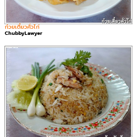
ก๋วยเตี๋ยวคั่วไก่
ChubbyLawyer