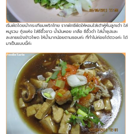
เริ่มผัดโดยนำกระเทียมพริกไทย รากผักชีผัดให้หอมใส่เต้าหู้หั่นลูกเต๋า ใส่
หมูรวม กุ้งแห้ง ใส่ซีอิ๊วขาว น้ำมันหอย เกลือ ซีอิ๊วดำ ใส่น้ำซุปและ
ละลายแป้งข้าวโพด ให้น้ำมากน้อยตามชอบค่ะ ที่ทำไม่ค่อยได้ตวงค่ะ ได้
มาเป็นแบบนี้ค่ะ