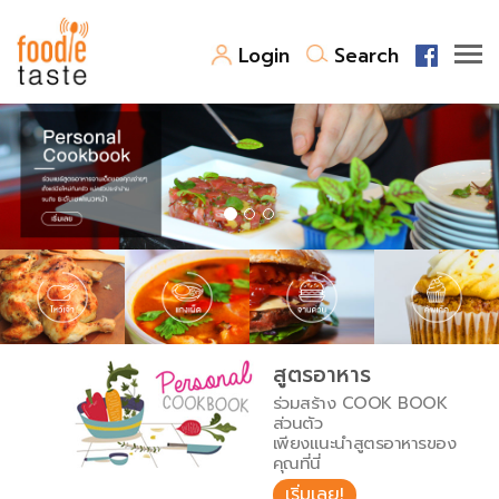
Login
Search
สูตรอาหาร
สูตรอาหารล่าสุด
พาไปชิม
Top Foodie
สารพันก้นครัว
เคล็ดลับน่ารู้
FoodPedia
เปรียบเทียบหน่วยการตวง
สูตรอาหาร
สร้าง Cookbook
ร่วมสร้าง COOK BOOK
เปรียบเทียบอุณหภูมิ
ส่วนตัว
เพียงแนะนำสูตรอาหารของ
เปรียบเทียบน้ำหนักวัตถุดิบ
คุณที่นี่
เริ่มเลย!