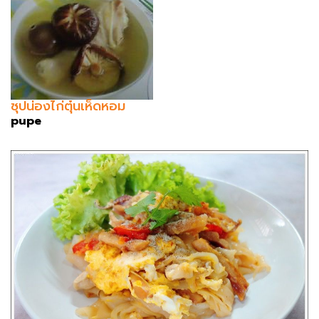
ซุปน่องไก่ตุ๋นเห็ดหอม
pupe