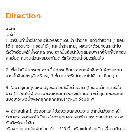
Direction
วิธีทำ
วิธีทำ
1. เตรียมทำน้ำจิ้มก๋วยเตี๋ยวหลอดโดยนำ น้ำตาล, ซิอิ๊วดำหวาน (1 ช้อน
โต๊ะ), ซิอิ๊วขาว (1 ช้อนโต๊ะ) และน้ำส้มสายชู ผสมเข้าด้วยกันและนำไป
ตั้งไฟอ่อนๆให้น้ำตาลละลาย จากนั้นจึงนำไปผสมกับพริกชี้ฟ้าที่โขลกจน
ละเอียด คนจนส่วนผสมเข้ากันดี ตักใส่ถ้วยน้ำจิ้มเตรียมไว้
2. ตั้งน้ำมันในกระทะ จากนั้นใส่กระเทียมและรากผักชีลงไปผัดจนหอม
จากนั้นจึงใส่หมูสับหรือหมู 3 ชั้น และพริกไทยลงไปผัดจนเกือบสุก
3. ใส่เต้าหู้และกุ้งแห้ง ปรุงรสด้วยซิอิ๊วดำหวาน (1 ช้อนโต๊ะ) และซิอิ๊ว
ขาว (1 ช้อนโต๊ะ) ผัดจนส่วนผสมทุกอย่างเข้ากันดี ใส่น้ำซุป และละลาย
แป้งข้าวโพดน้ำพอคลุกคลิกคล้ายราดหน้า จึงปิดไฟ
4. จัดเส้นใหญ่, ถั่วงอกและไข่เจียวเส้นลงบนจาน จากนั้นจึงราดหน้า
ด้วยส่วนผสที่ผัดไว้ โรยหน้าด้วยต้นหอมผักชีโรยกระเทียมเจียว เสริฟ
ทันทีพร้อมน้ำจิ้ม
หรือจะทำแบบนำแผ่นก๋วยเตี๋ยว 5*5 นิ้ว หรือแผ่นก๋วยเตี๋ยวซื้อมาตัด 4