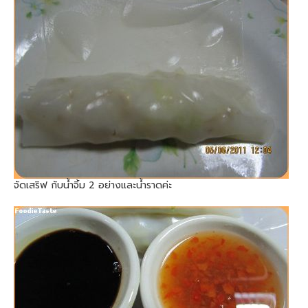
จัดเสริฟ กับน้ำจิ้ม 2 อย่างและน้ำราดค่ะ