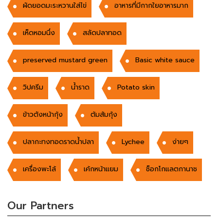
ผัดยอดมะระหวานใส่ไข่
อาหารที่มีกากใยอาหารมาก
เห็ดหอมนึ่ง
สลัดปลาทอด
preserved mustard green
Basic white sauce
วิปครีม
น้ำราด
Potato skin
ข้าวตังหน้ากุ้ง
ต้มส้มกุ้ง
ปลากะทงทอดราดน้ำปลา
Lychee
ง่ายๆ
เครื่องพะโล้
เค้กหน้าแยม
ช็อกโกแลตกานาช
Our Partners