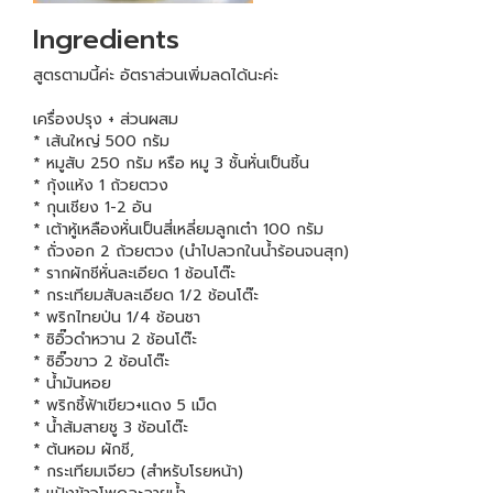
Ingredients
สูตรตามนี้ค่ะ อัตราส่วนเพิ่มลดได้นะค่ะ
เครื่องปรุง + ส่วนผสม
* เส้นใหญ่ 500 กรัม
* หมูสับ 250 กรัม หรือ หมู 3 ชั้นหั่นเป็นชิ้น
* กุ้งแห้ง 1 ถ้วยตวง
* กุนเชียง 1-2 อัน
* เต้าหู้เหลืองหั่นเป็นสี่เหลี่ยมลูกเต๋า 100 กรัม
* ถั่วงอก 2 ถ้วยตวง (นำไปลวกในน้ำร้อนจนสุก)
* รากผักชีหั่นละเอียด 1 ช้อนโต๊ะ
* กระเทียมสับละเอียด 1/2 ช้อนโต๊ะ
* พริกไทยป่น 1/4 ช้อนชา
* ซิอิ๊วดำหวาน 2 ช้อนโต๊ะ
* ซิอิ๊วขาว 2 ช้อนโต๊ะ
* น้ำมันหอย
* พริกชี้ฟ้าเขียว+แดง 5 เม็ด
* น้ำส้มสายชู 3 ช้อนโต๊ะ
* ต้นหอม ผักชี,
* กระเทียมเจียว (สำหรับโรยหน้า)