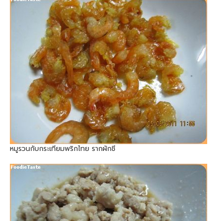
หมูรวนกับกระเทียมพริกไทย รากผักชี