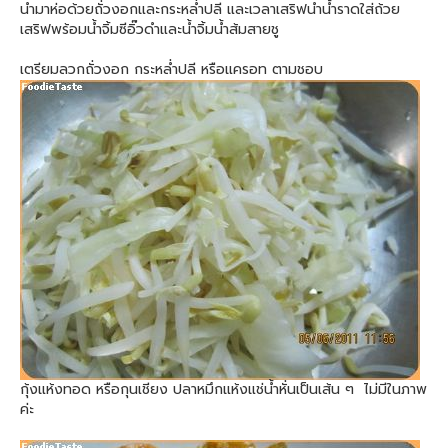
นำมาห่อด้วยถั่วงอกและกระหล่ำปลี และเวลาเสริฟนำน้ำราดใส่ถ้วย
เสริฟพร้อมน้ำจิ้มซีอิ๊วดำและน้ำจิ้มน้ำส้มสายชู
เตรียมลวกถั่วงอก กระหล่ำปลี หรือแครอท ตามชอบ
กุ้งแห้งทอด หรือกุนเชียง ปลาหมึกแห้งแช่น้ำหั่นเป็นเส้น ๆ ไม่มีในภาพ
ค่ะ