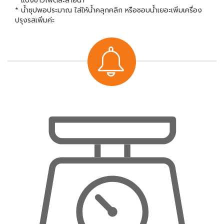
* แป้งข้าวโพดละลายน้ำ
* น้ำซุปพอประมาณ ใส่ให้น้ำคลุกคลิก หรือชอบน้ำเยอะเพิ่มเครื่อง
ปรุงรสเพิ่มค่ะ