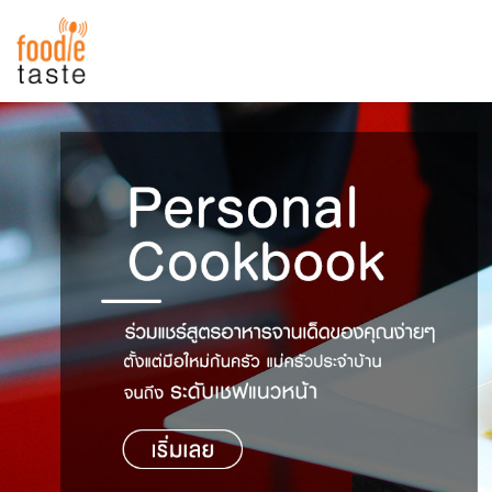
สูตรอาหาร
สูตรอาหารล่าสุด
พาไปชิม
Top Foodie
สารพันก้นครัว
เคล็ดลับน่ารู้
FoodPedia
เปรียบเทียบหน่วยการตวง
สร้าง Cookbook
เปรียบเทียบอุณหภูมิ
เปรียบเทียบน้ำหนักวัตถุดิบ