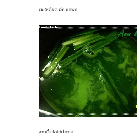
ต้มให้ดือด อีก ซักพัก
จากนั้นก้อใส่น้ำตาล