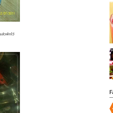
จแล้วพักไว้
F