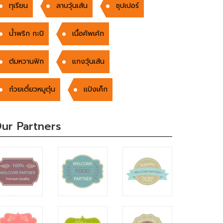
ทุเรียน
ลาบวุ้นเส้น
ซุปเปอร์
น้ำพริก กะปิ
เนื้อคัพเค้ก
ต้มหวานฟัก
แกงวุ้นเส้น
ก๋วยเตี๋ยวหมูตุ๋น
แป้งเค็ก
ur Partners