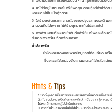
3. ใส่น้ำมันลงกะทะรอให้ร้อนจัด ๆ นำกุ้งที่แช่เย็นไว้ล
4. เทไข่ที่อยู่ในชามลงไปตีให้พอสุก ตลบกุ้งที่พักไว้ด้
หอมของไข่ในเนื้อกุ้งด้วย
5. ใส่ข้าวลงในกระทะ ตามด้วยซอสปรุงรส ผงรสดี และน้ำ
นานจนเกินไปเพราะทำให้ข้าวสุกมากเกินไปจะเละได้
6. พอส่วนผสมทั้งหมดเข้ากันดีแล้วให้เบาไฟลงหรือปิดไฟ
ขึ้นจากเตาเตรียมจัดพร้อมเสริฟ
น้ำปลาพริก
นำหัวหอมแดงและพริกขี้หนูซอยให้ละเอียด เสร็จแล
ซึ่งอาจจะใช้มะม่วงดิบแทนมะนาวก็ได้แล้วแต่ช
1.ข้าวที่หุงควรเป็นข้าวหอมมะลิหรือข้าวที่มีความแข็งร่วน
2. กุ้งสดนั้นควรเป็นกุ้งทะเลจะดีกว่า เนื่องจากกุ้งทะเลจะ
ไม่หดเล็กและเละดูไม่น่ารับประทาน
3. การทำน้ำปลาพริกนั้นให้ใส่น้ำมะนาวก่อนน้ำปลาเสมอ 