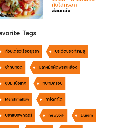
กับไส้กรอก
อ๋อมแอ๋ม
avorite Tags
ก๋วยเตี๋ยวเรืออยุธยา
ประวัติของทีรามิสุ
ยำกบทอด
ปลาหมึกผัดพริกเหลือง
ซุปมะเขือเทศ
ทับทิมกรอบ
Marshmallow
กาโดกาโด
ปลาแปซิฟิกดอรี่
newyork
Duram