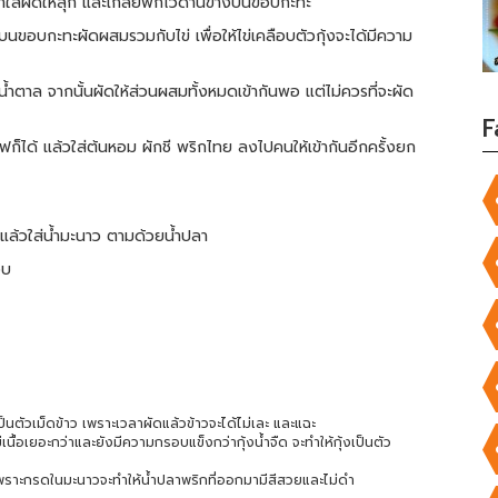
งมาใส่ผัดให้สุก และเกลี่ยพักไว้ด้านข้างบนขอบกะทะ
านบนขอบกะทะผัดผสมรวมกับไข่ เพื่อให้ไข่เคลือบตัวกุ้งจะได้มีความ
ตาล จากนั้นผัดให้ส่วนผสมทั้งหมดเข้ากันพอ แต่ไม่ควรที่จะผัด
F
ก็ได้ แล้วใส่ต้นหอม ผักชี พริกไทย ลงไปคนให้เข้ากันอีกครั้งยก
้วใส่น้ำมะนาว ตามด้วยน้ำปลา
อบ
เป็นตัวเม็ดข้าว เพราะเวลาผัดแล้วข้าวจะได้ไม่เละ และแฉะ
มีเนื้อเยอะกว่าและยังมีความกรอบแข็งกว่ากุ้งน้ำจืด จะทำให้กุ้งเป็นตัว
เพราะกรดในมะนาวจะทำให้น้ำปลาพริกที่ออกมามีสีสวยและไม่ดำ