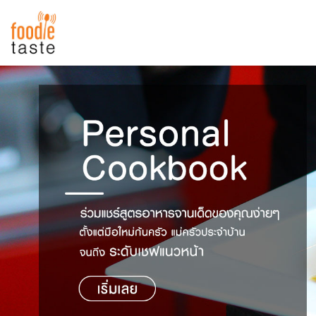
สูตรอาหาร
สูตรอาหารล่าสุด
พาไปชิม
Top Foodie
สารพันก้นครัว
เคล็ดลับน่ารู้
FoodPedia
เปรียบเทียบหน่วยการตวง
สร้าง Cookbook
เปรียบเทียบอุณหภูมิ
เปรียบเทียบน้ำหนักวัตถุดิบ