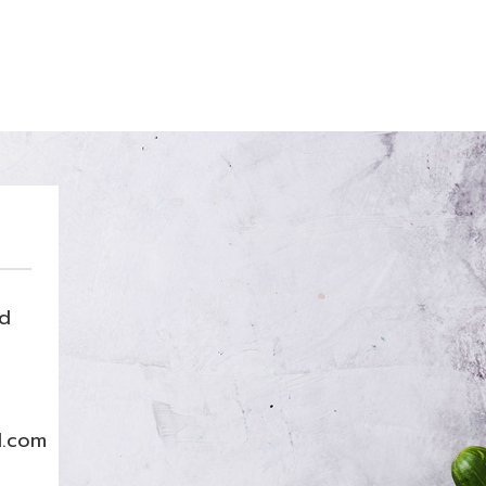
nd
l.com