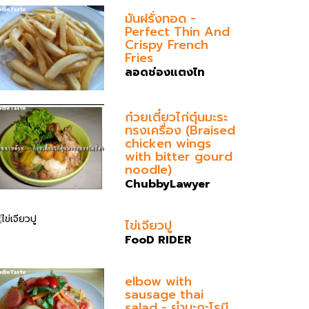
มันฝรั่งทอด -
Perfect Thin And
Crispy French
Fries
ลอดช่องแตงไท
ก๋วยเตี๋ยวไก่ตุ๋นมะระ
ทรงเครื่อง (Braised
chicken wings
with bitter gourd
noodle)
ChubbyLawyer
ไข่เจียวปู
FooD RIDER
elbow with
sausage thai
salad - ยำมะกะโรนี