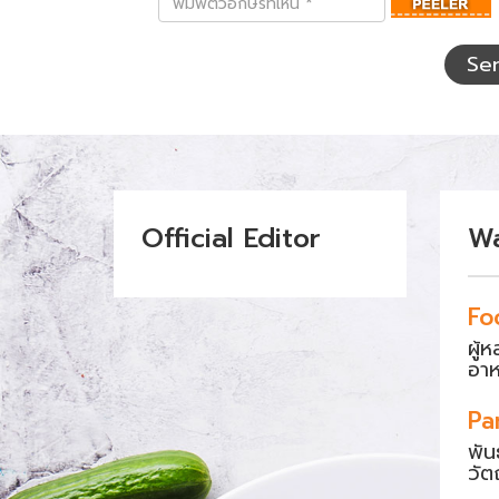
ตัว
อักษร
ที่
Se
เห็น
Official Editor
W
Fo
ผู้
อา
Pa
พัน
วัต