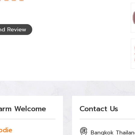
nd Review
arm Welcome
Contact Us
odie
Bangkok Thaila