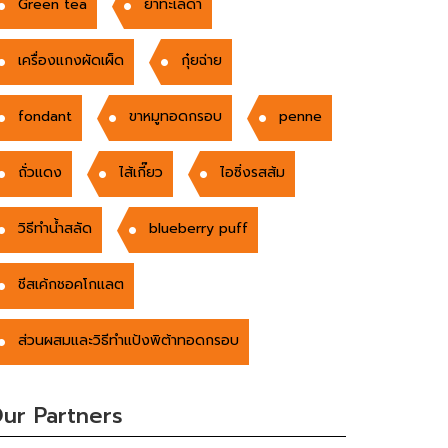
Green tea
ยำทะเลดำ
เครื่องแกงผัดเผ็ด
กุ๋ยฉ่าย
fondant
ขาหมูทอดกรอบ
penne
ถั่วแดง
ไส้เกี๊ยว
ไอซิ่งรสส้ม
วิธีทำน้ำสลัด
blueberry puff
ชีสเค้กชอคโกแลต
ส่วนผสมและวิธีทำแป้งพิต้าทอดกรอบ
ur Partners