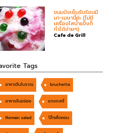
ขนมปังเย็นรับร้อนมี
นา-เมษานี้ค่ะ (ไม่มี
เครื่องไสน้ำแข็งก็
ทำได้ง่ายๆ)
Cafe de Grill
avorite Tags
อาหารจีนโบราณ
bruchetta
อาหารจีนอร่อย
แกงกะหรี่
Romain salad
โจ๊กเห็ดหอม