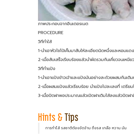
ภาพประกอบจากอินเตอรเนต
PROCEDURE
วิทีทำใส้
1-นำเอาหัวไชโป้เค็มมาสับให้ละเอียดนิดหนึ่งและหอมแด
2-เมื่อสับเสร็จเรียบร้อยแล้วนำผัดรวมกันเคี่ยวจนเหนีย
วิทีทำแป้ง
1-นำเอาแป้งข้าวเจ้าและแป้งมันอย่างละถ้วยผสมกันเติม
2-เมื่อผสมแป้งแล้วเรียบร้อย นำแป้งไปละเลงที่ เตรียมไ
3-เมื่อปิดฝาพอประมาณแล้วเปิดฝาเติมไส้ลงแล้วปิดฝาอีก
การทำไส้ รสชาติต้องจัดจ้าน ถึงรส เกลือ หวาน มัน