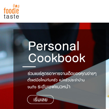
สูตรอาหาร
สูตรอาหารล่าสุด
พาไปชิม
Top Foodie
สารพันก้นครัว
เคล็ดลับน่ารู้
FoodPedia
เปรียบเทียบหน่วยการตวง
สร้าง Cookbook
เปรียบเทียบอุณหภูมิ
เปรียบเทียบน้ำหนักวัตถุดิบ