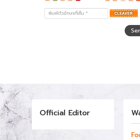
พิมพ์
ตัว
อักษร
ที่
Se
เห็น
Official Editor
W
Fo