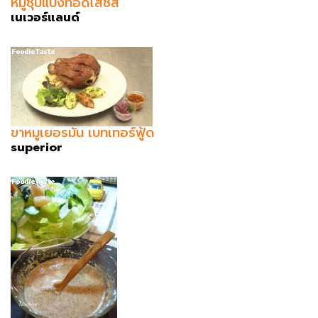
หมูชุบแป้งทอดไส้ชีส
เนเวอร์แลนด์
ขาหมูเยอรมัน เบทเทอร์ฟู้ด
superior