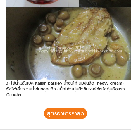
3) ใส่น้ำแอ๊ปเปิ้ล italian parsley น้ำซุปไก่ นมข้นจืด (heavy cream)
ตั้งไฟเคี่ยว จนน้ำข้นขลุกขลิก (เนื้อไก่จะนุ่มยิ่งขึ้นหากใช้หม้อตุ๋นอัดแรง
ดันนะค่ะ)
สูตรอาหารล่าสุด