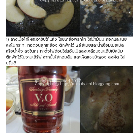
1) ล้างเนื้อไก่ให้สะอาซับให้แห้ง โรยเกลือพริกไท ใส่น้ำมันมะกอกและเนย
ลงในกระทะ ทอดจนสุกเหลือง ตักพักไว้ 2)ใส่เนยและน้ำเชื่อมเมลเปิ้ล
หรือน้ำผึ้ง ลงในกระทะตั้งไฟอ่อนใส่แอ๊ปเปิ้ลลงเคลือบจนแอ๊ปเปิ้ลนิ่ม
ตักพักไว้ในจานเสิร์ฟ จากนั้นใส่หอมสับ และเห็ดแชมปิญอง ลงผัด ใส่
บรั่นดี