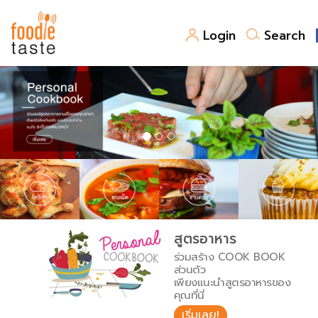
Login
Search
สูตรอาหาร
สูตรอาหารล่าสุด
พาไปชิม
Top Foodie
สารพันก้นครัว
เคล็ดลับน่ารู้
FoodPedia
เปรียบเทียบหน่วยการตวง
สูตรอาหาร
สร้าง Cookbook
ร่วมสร้าง COOK BOOK
เปรียบเทียบอุณหภูมิ
ส่วนตัว
เพียงแนะนำสูตรอาหารของ
เปรียบเทียบน้ำหนักวัตถุดิบ
คุณที่นี่
เริ่มเลย!