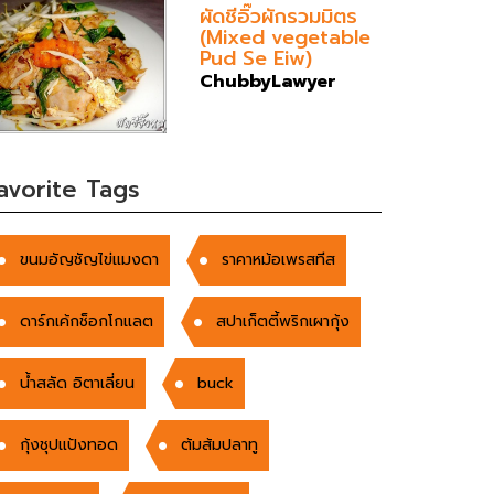
ผัดชีอิ๊วผักรวมมิตร
(Mixed vegetable
Pud Se Eiw)
ChubbyLawyer
avorite Tags
ขนมอัญชัญไข่แมงดา
ราคาหม้อเพรสทีส
ดาร์กเค้กช็อกโกแลต
สปาเก็ตตี้พริกเผากุ้ง
น้ำสลัด อิตาเลี่ยน
buck
กุ้งชุปแป้งทอด
ต้มส้มปลาทู