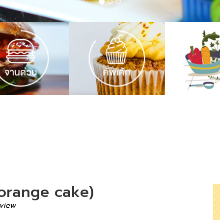
e orange cake)
 view