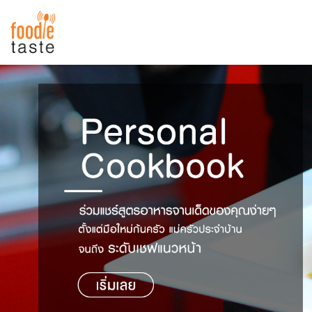
สูตรอาหาร
สูตรอาหารล่าสุด
พาไปชิม
Top Foodie
สารพันก้นครัว
เคล็ดลับน่ารู้
FoodPedia
เปรียบเทียบหน่วยการตวง
สร้าง Cookbook
เปรียบเทียบอุณหภูมิ
เปรียบเทียบน้ำหนักวัตถุดิบ