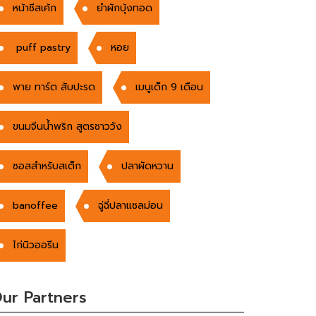
หน้าชีสเค้ก
ยำผักบุ้งทอด
puff pastry
หอย
พาย ทาร์ต สับปะรด
เมนูเด็ก 9 เดือน
ขนมจีนน้ำพริก สูตรชาววัง
ซอสสำหรับสเต็ก
ปลาผัดหวาน
banoffee
ฉู่ฉี่ปลาแซลม่อน
ไก่นิวออรีน
ur Partners