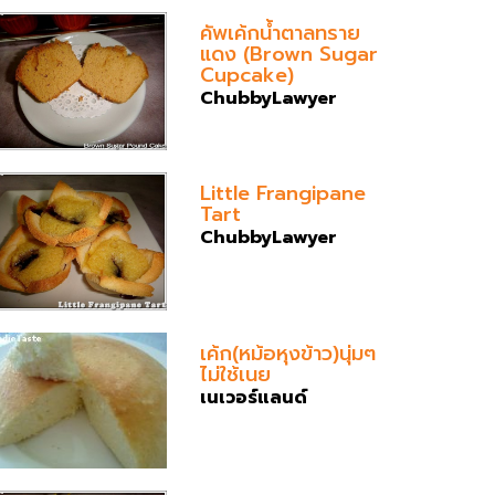
คัพเค้กน้ำตาลทราย
แดง (Brown Sugar
Cupcake)
ChubbyLawyer
Little Frangipane
Tart
ChubbyLawyer
เค้ก(หม้อหุงข้าว)นุ่มๆ
ไม่ใช้เนย
เนเวอร์แลนด์