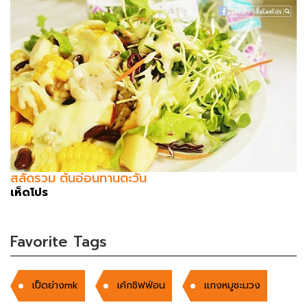
สลัดรวม ต้นอ่อนทานตะวัน
เห็ดโปร
Favorite Tags
เป็ดย่างmk
เค้กชิฟฟ่อน
แกงหมูชะมวง