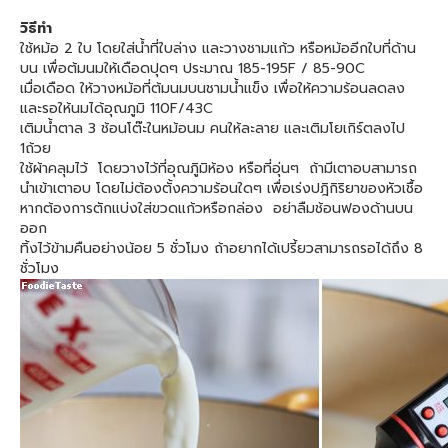
วิธีทำ
ใช้หม้อ 2 ใบ โดยใส่น้ำที่ใบล่าง และวางชามแก้ว หรือหม้ออีกใบที่ด้าน
บน เพื่อต้มนมให้เดือดปุดๆ ประมาณ 185-195F / 85-90C
เมื่อเดือด ให้วางหม้อที่ต้มนมบนชามน้ำแข็ง เพื่อให้ความร้อนลดลง
และรอให้นมได้อุณภูมิ 110F/43C
เติมน้ำตาล 3 ช้อนโต๊ะในหม้อนม คนให้ละลาย และเติมโยเกิร์ตลงไป
1ถ้วย
ใช้ผ้าคลุมไว้ โดยวางไว้ที่อุณภูิมิห้อง หรือที่อุ่นๆ ถ้ามีเตาอบสามารถ
นำเข้าเตาอบ โดยไม่ต้องตั้งความร้อนใดๆ เพื่อเร่งปฎิกิริยาของหัวเชื้อ
หากต้องการตักแบ่งใส่ขวดแก้วหรือกล่อง อย่าลืมช้อนฟองด้านบน
ออก
ทิ้งไว้ข้ามคืนอย่างน้อย 5 ชั่วโมง ถ้าอยากได้เปรี้ยวสามารถรอได้ถึง 8
ชั่วโมง