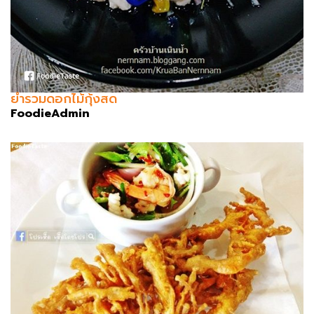
ยำรวมดอกไม้กุ้งสด
FoodieAdmin