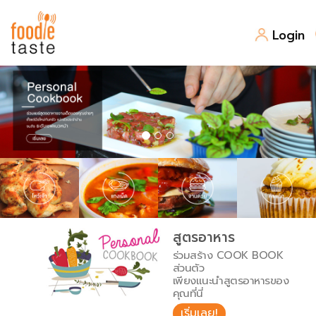
Login
สูตรอาหาร
สูตรอาหารล่าสุด
พาไปชิม
Top Foodie
สารพันก้นครัว
เคล็ดลับน่ารู้
FoodPedia
เปรียบเทียบหน่วยการตวง
สูตรอาหาร
สร้าง Cookbook
ร่วมสร้าง COOK BOOK
เปรียบเทียบอุณหภูมิ
ส่วนตัว
เพียงแนะนำสูตรอาหารของ
เปรียบเทียบน้ำหนักวัตถุดิบ
คุณที่นี่
เริ่มเลย!