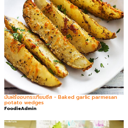
มันฝรั่งอบกระเทียมชีส - Baked garlic parmesan
potato wedges
FoodieAdmin