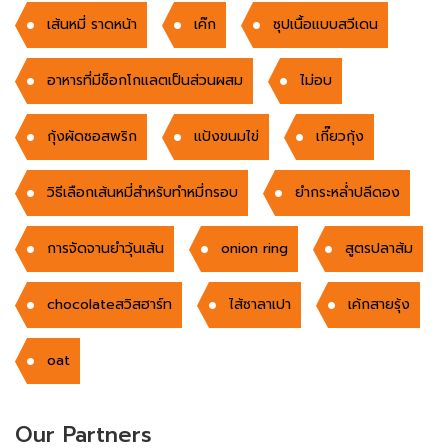
เส้นหมี่ ราดหน้า
เค๊ก
ซุปเนื้อแบบสวีเดน
อาหารที่มีช็อกโกแลตเป็นส่วนผสม
ไม่อบ
กุ้งผัดซอสพริก
แป้งขนมไข่
เกี๊ยวกุ้ง
วิธีเลือกเส้นหมี่สำหรับทำหมี่กรอบ
ยำกระหล่ำปลีดอง
การจัดจานยำวุ้นเส้น
onion ring
สูตรปลาส้ม
chocolateสวิสฮาร์ท
ไส้ซาลาเปา
เค้กสายรุ้ง
oat
Our Partners