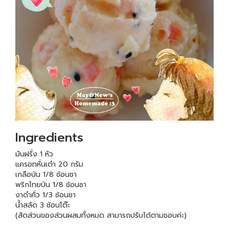
Ingredients
มันฝรั่ง 1 หัว
แครอทหั่นเต๋า 20 กรัม
เกลือป่น 1/8 ช้อนชา
พริกไทยป่น 1/8 ช้อนชา
งาดำคั่ว 1/3 ช้อนชา
น้ำสลัด 3 ช้อนโต๊ะ
(สัดส่วนของส่วนผสมทั้งหมด สามารถปรับได้ตามชอบค่ะ)