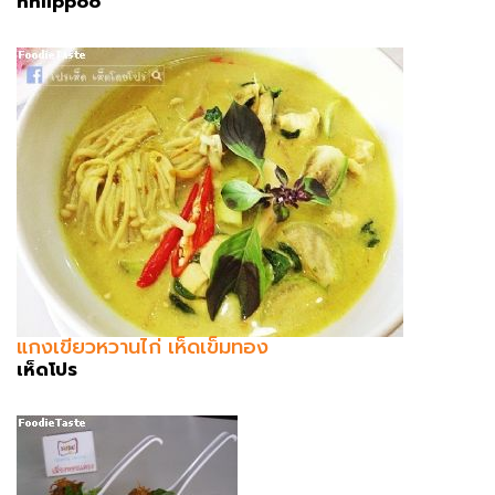
hhiippoo
แกงเขียวหวานไก่ เห็ดเข็มทอง
เห็ดโปร