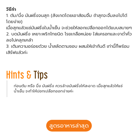
วิธีทำ
1. ต้ม/นึ่ง มันฝรั่งจนสุก (สังเกตโดยเอาส้อมจิ้ม ถ้าสุกจะจิ้มลงไปได้
โดยง่าย)
เมื่อสุกแล้วแช่มันฝรั่งในน้ำเย็น จะช่วยให้ลอกเปลือกออกได้แบบสบายๆ
2. บดมันฝรั่ง เหยาะพริกไทยนิด โรยเกลือหน่อย ใส่แครอทและงาดำคั่ว
ลงไปคลุกเคล้า
3. เติมความอร่อยด้วย น้ำสลัดตามชอบ ผสมให้เข้ากันดี เท่านี้ก็พร้อม
เสิร์ฟแล้วค่ะ
ก่อนต้ม หรือ นึ่ง มันฝรั่ง ควรล้างมันฝรั่งให้สะอาด เมื่อสุกแล้วให้แช่
น้ำเย็น จะทำให้ปอกเปลือกออกง่ายค่ะ
สูตรอาหารล่าสุด