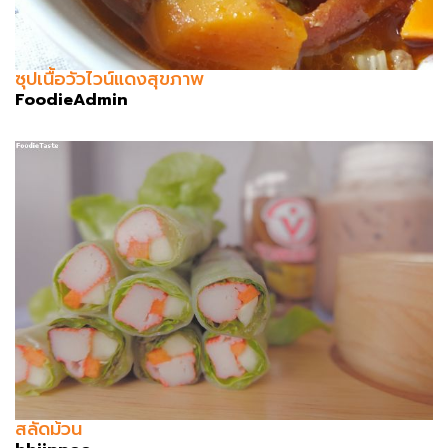
ซุปเนื้อวัวไวน์แดงสุขภาพ
FoodieAdmin
สลัดม้วน