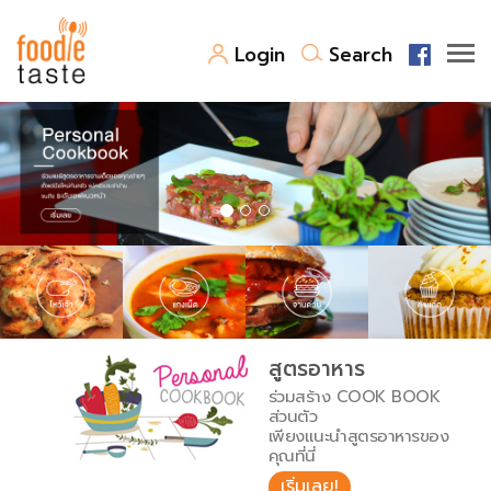
Login
Search
สูตรอาหาร
สูตรอาหารล่าสุด
พาไปชิม
Top Foodie
สารพันก้นครัว
เคล็ดลับน่ารู้
FoodPedia
เปรียบเทียบหน่วยการตวง
สูตรอาหาร
สร้าง Cookbook
ร่วมสร้าง COOK BOOK
เปรียบเทียบอุณหภูมิ
ส่วนตัว
เพียงแนะนำสูตรอาหารของ
เปรียบเทียบน้ำหนักวัตถุดิบ
คุณที่นี่
เริ่มเลย!