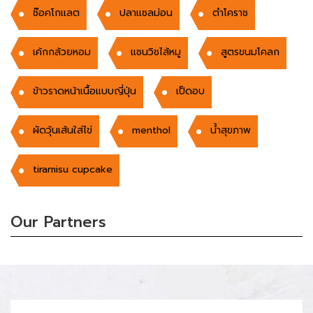
ช๊อคโกเเลต
ปลาแซลม่อน
ตำโคราช
เค้กกล้วยหอม
แซนวิชไส้หมู
สูตรขนมโคลก
ข้าวราดหน้าเนื้อแบบญี่ปุ่น
เป็ดอบ
ผัดวุ้นเส้นใส่ไข่
menthol
น้ำสุขภาพ
tiramisu cupcake
Our Partners