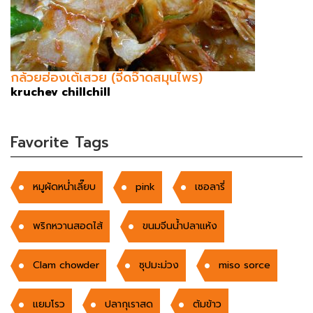
กล้วยฮ่องเต้เสวย (จี๊ดจ๊าดสมุนไพร)
kruchev chillchill
Favorite Tags
หมูผัดหน่ำเลี๊ยบ
pink
เซอลารี่
พริกหวานสอดไส้
ขนมจีนน้ำปลาแห้ง
Clam chowder
ซุปมะม่วง
miso sorce
แยมโรว
ปลากุเราสด
ต้มข้าว