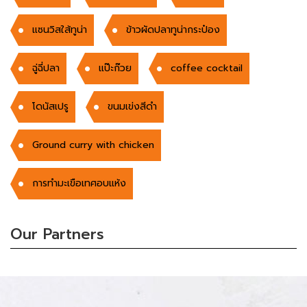
แซนวิสใส้ทูน่า
ข้าวผัดปลาทูน่ากระป๋อง
ฉู่ฉี่ปลา
แป๊ะก๊วย
coffee cocktail
โดนัสเปรู
ขนมเข่งสีดำ
Ground curry with chicken
การทำมะเขือเทศอบแห้ง
Our Partners