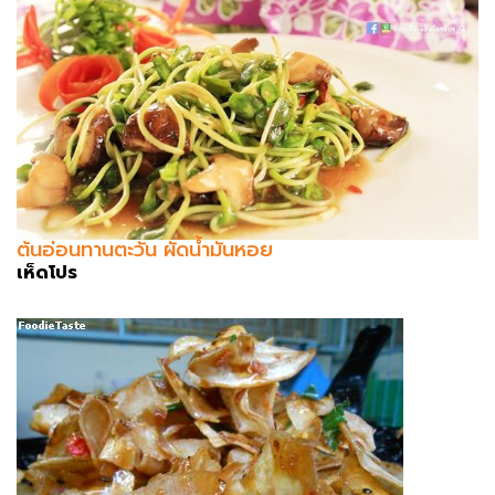
ต้นอ่อนทานตะวัน ผัดน้ำมันหอย
เห็ดโปร