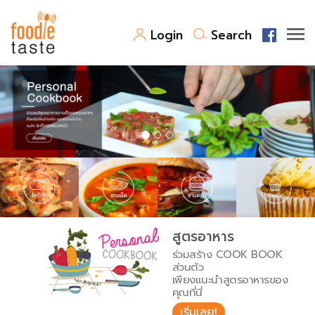
Login
Search
สูตรอาหาร
สูตรอาหารล่าสุด
พาไปชิม
Top Foodie
สารพันก้นครัว
เคล็ดลับน่ารู้
FoodPedia
เปรียบเทียบหน่วยการตวง
สูตรอาหาร
สร้าง Cookbook
ร่วมสร้าง COOK BOOK
เปรียบเทียบอุณหภูมิ
ส่วนตัว
เพียงแนะนำสูตรอาหารของ
เปรียบเทียบน้ำหนักวัตถุดิบ
คุณที่นี่
เริ่มเลย!