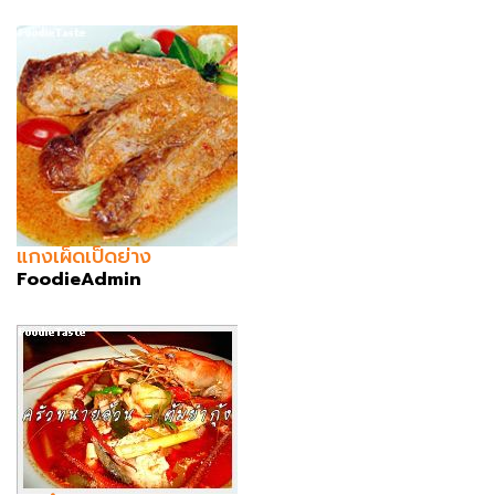
แกงเผ็ดเป็ดย่าง
FoodieAdmin