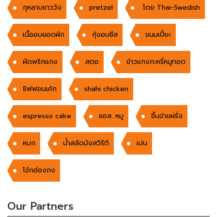
กุหลาบชาววัง
pretzel
โดย Thai-Swedish
เนื้ออบยอดผัก
กุ้งอบชีส
ขนมเปี้ยะ
ผัดพริกแกง
สตอ
ข้าวแกงกะหรี่หมูทอด
ชิฟฟอนเค้ก
shahi chicken
espresso cake
ซอส. หมู
ขึ้นฉ่ายฝรั่ง
หมก
น้ำสลัดมังสวิรัติ
เปน
โจ้กฮ่องกง
Our Partners