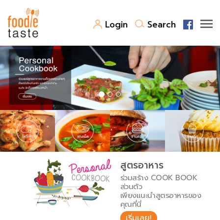
Login
Search
สูตรอาหาร
สูตรอาหารล่าสุด
พาไปชิม
Top Foodie
สารพันก้นครัว
เคล็ดลับน่ารู้
FoodPedia
เปรียบเทียบหน่วยการตวง
สูตรอาหาร
สร้าง Cookbook
ร่วมสร้าง COOK BOOK
เปรียบเทียบอุณหภูมิ
ส่วนตัว
เพียงแนะนำสูตรอาหารของ
เปรียบเทียบน้ำหนักวัตถุดิบ
คุณที่นี่
เริ่มเลย!