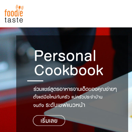
สูตรอาหาร
สูตรอาหารล่าสุด
พาไปชิม
Top Foodie
สารพันก้นครัว
เคล็ดลับน่ารู้
FoodPedia
เปรียบเทียบหน่วยการตวง
สร้าง Cookbook
เปรียบเทียบอุณหภูมิ
เปรียบเทียบน้ำหนักวัตถุดิบ