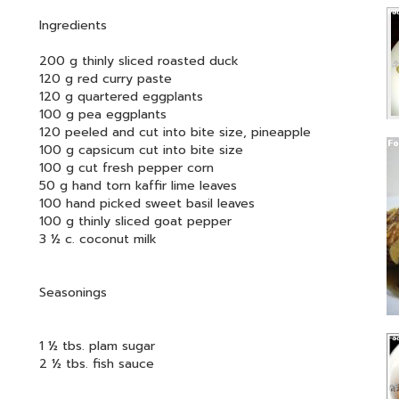
Ingredients
200 g thinly sliced roasted duck
120 g red curry paste
120 g quartered eggplants
100 g pea eggplants
120 peeled and cut into bite size, pineapple
100 g capsicum cut into bite size
100 g cut fresh pepper corn
50 g hand torn kaffir lime leaves
100 hand picked sweet basil leaves
100 g thinly sliced goat pepper
3 ½ c. coconut milk
Seasonings
1 ½ tbs. plam sugar
2 ½ tbs. fish sauce