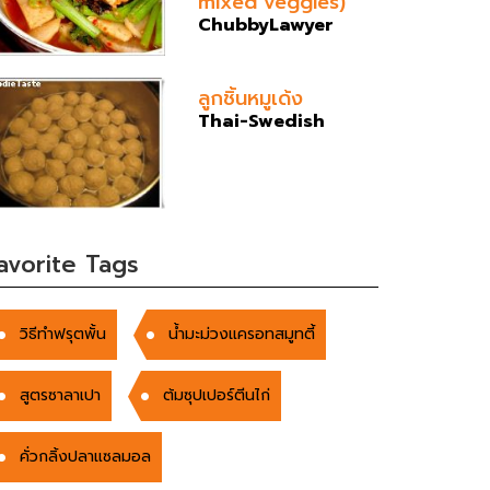
mixed veggies)
ChubbyLawyer
ลูกชิ้นหมูเด้ง
Thai-Swedish
avorite Tags
วิธีทำฟรุตพั้น
น้ำมะม่วงแครอทสมูทตี้
สูตรซาลาเปา
ต้มซุปเปอร์ตีนไก่
คั่วกลิ้งปลาแซลมอล