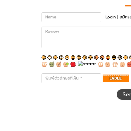
Name
Login
|
สมัคร
Review
พิมพ์
ตัว
อักษร
ที่
Se
เห็น