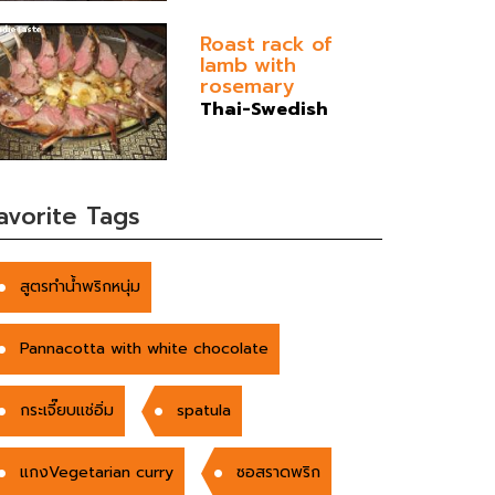
Roast rack of
lamb with
rosemary
Thai-Swedish
avorite Tags
สูตรทำน้ำพริกหนุ่ม
Pannacotta with white chocolate
กระเจี๊ยบแช่อิ่ม
spatula
แกงVegetarian curry
ซอสราดพริก