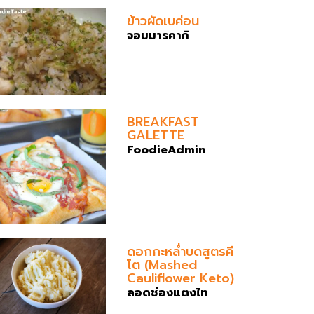
ข้าวผัดเบค่อน
จอมมารคากิ
BREAKFAST
GALETTE
FoodieAdmin
ดอกกะหล่ำบดสูตรคี
โต (Mashed
Cauliflower Keto)
ลอดช่องแตงไท