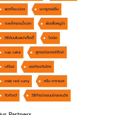
พุดดิ้งมะม่วง
มะกรูดแช่อิ่ม
กะหล่ำทอดน้ำปลา
ผัดเผ็ดหมูป่า
วิธีต้มเส้นสปาเก็ตตี้
โดนัด
cup cake
สูตรแป้งเตอร์ตีญ่า
บริโอซ
เธอท้องกับใคร
crab red curry
ครีม คาราเมล
กิวกิวเต้
วิธีทำแป้งขนมปังแซนวิช
ur Partners