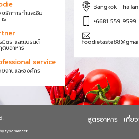
odie
Bangkok Thaila
หลงรักการทำและชิม
หาร
+6681 559 9599
rtner
ธมิตร และแบรนด์
foodietaste88@gmai
ถุดิบอาหาร
ofessional service
วยงานและองค์กร
สูตรอาหาร
เกี่
d.
 by typomancer