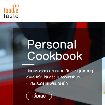
สูตรอาหาร
สูตรอาหารล่าสุด
พาไปชิม
Top Foodie
สารพันก้นครัว
เคล็ดลับน่ารู้
FoodPedia
เปรียบเทียบหน่วยการตวง
สร้าง Cookbook
เปรียบเทียบอุณหภูมิ
เปรียบเทียบน้ำหนักวัตถุดิบ