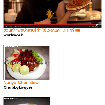
ชวนทำ”พิซซ่าลาบไก่” ใช้เวลาแค่ 10 นาที !!!!!
workwork
Nonya Char Siew
ChubbyLawyer