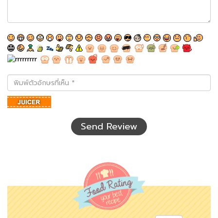
พิมพ์
ตัว
อักษร
ที่
เห็น
Send Review