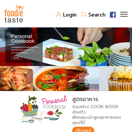
Login
Search
สูตรอาหาร
สูตรอาหารล่าสุด
พาไปชิม
Top Foodie
สารพันก้นครัว
เคล็ดลับน่ารู้
FoodPedia
เปรียบเทียบหน่วยการตวง
สูตรอาหาร
สร้าง Cookbook
ร่วมสร้าง COOK BOOK
เปรียบเทียบอุณหภูมิ
ส่วนตัว
เพียงแนะนำสูตรอาหารของ
เปรียบเทียบน้ำหนักวัตถุดิบ
คุณที่นี่
เริ่มเลย!