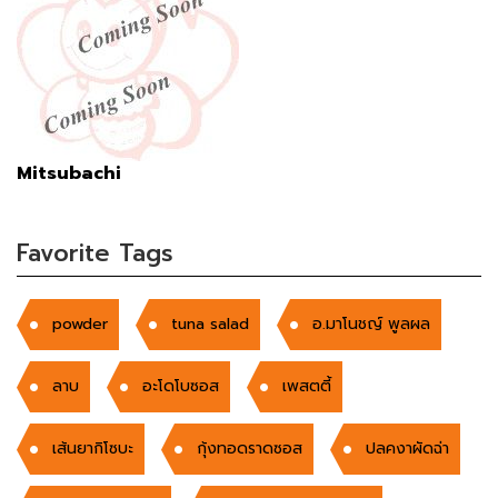
Mitsubachi
Favorite Tags
powder
tuna salad
อ.มาโนชญ์ พูลผล
ลาบ
อะโดโบซอส
เพสตตี้
เส้นยากิโซบะ
กุ้งทอดราดซอส
ปลคงาผัดฉ่า