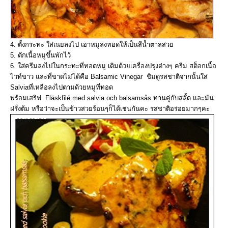
4. ตั้งกระทะ ใส่เนยลงไป เอาหมูลงทอดให้เป็นสีน้ำตาลสวย
5. ตักเนื้อหมูขึ้นพักไว้
6. ใส่ครีมลงไปในกระทะที่ทอดหมู เติมด้วยเครื่องปรุงต่างๆ ครีม สต็อกเนื้อ
ไวท์ขาว และที่ขาดไม่ได้คือ Balsamic Vinegar ชิมดูรสชาติจากนั้นใส่
Salviaที่เหลือลงไปตามด้วยหมูที่ทอด
พร้อมเสริฟ Fläskfilé med salvia och balsamsås ทานคู่กับสลั้ด และมัน
ฝรั่งต้ม หรือว่าจะเป็นข้าวสวยร้อนๆก็ได้เช่นกันคะ รสชาติอร่อยมากๆคะ