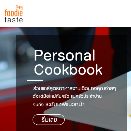
สูตรอาหาร
สูตรอาหารล่าสุด
พาไปชิม
Top Foodie
สารพันก้นครัว
เคล็ดลับน่ารู้
FoodPedia
เปรียบเทียบหน่วยการตวง
สร้าง Cookbook
เปรียบเทียบอุณหภูมิ
เปรียบเทียบน้ำหนักวัตถุดิบ