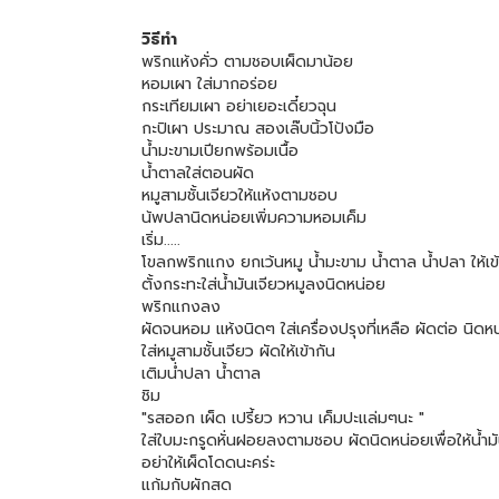
วิธีทำ
พริกแห้งคั่ว ตามชอบเผ็ดมาน้อย
หอมเผา ใส่มากอร่อย
กระเทียมเผา อย่าเยอะเดี๋ยวฉุน
กะปิเผา ประมาณ สองเล๊บนิ้วโป้งมือ
น้ำมะขามเปียกพร้อมเนื้อ
น้ำตาลใส่ตอนผัด
หมูสามชั้นเจียวให้แห้งตามชอบ
น้พปลานิดหน่อยเพิ่มความหอมเค็ม
เริ่ม.....
โขลกพริกแกง ยกเว้นหมู น้ำมะขาม น้ำตาล น้ำปลา ให้เข้
ตั้งกระทะใส่น้ำมันเจียวหมูลงนิดหน่อย
พริกแกงลง
ผัดจนหอม แห้งนิดๆ ใส่เครื่องปรุงที่เหลือ ผัดต่อ นิดห
ใส่หมูสามชั้นเจียว ผัดให้เข้ากัน
เติมน่ำปลา น้ำตาล
ชิม
"รสออก เผ็ด เปรี้ยว หวาน เค็มปะเเล่มๆนะ "
ใส่ใบมะกรูดหั่นฝอยลงตามชอบ ผัดนิดหน่อยเพื่อให้น้ำ
อย่าให้เผ็ดโดดนะคร่ะ
แก้มกับผักสด