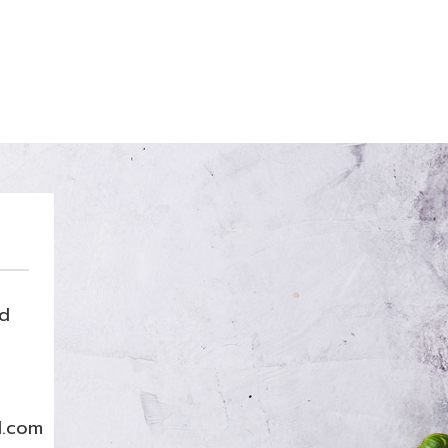
nd
l.com