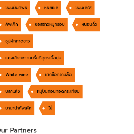
ขนมมันทิพย์
หอยเชล
ขนมใส่ใส้
คัพเค็ก
ซอสข้าวหมูกรอบ
หนอนถั่ว
ซุปผักกาดขาว
แกงเขียวหวานบรั่นดีสูตรเนื้อนุ่ม
White wine
เค้กช็อคโกแล็ต
ปลาแห้ง
หมูปั้นก้อนทอดกระเทียม
บานาน่าคัพเค้ก
ไข่่
ur Partners