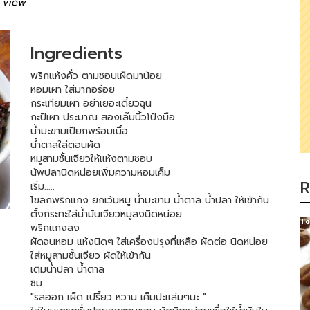
 view
Ingredients
พริกแห้งคั่ว ตามชอบเผ็ดมาน้อย
หอมเผา ใส่มากอร่อย
กระเทียมเผา อย่าเยอะเดี๋ยวฉุน
กะปิเผา ประมาณ สองเล๊บนิ้วโป้งมือ
น้ำมะขามเปียกพร้อมเนื้อ
น้ำตาลใส่ตอนผัด
หมูสามชั้นเจียวให้แห้งตามชอบ
น้พปลานิดหน่อยเพิ่มความหอมเค็ม
R
เริ่ม.....
โขลกพริกแกง ยกเว้นหมู น้ำมะขาม น้ำตาล น้ำปลา ให้เข้ากัน
ตั้งกระทะใส่น้ำมันเจียวหมูลงนิดหน่อย
พริกแกงลง
ผัดจนหอม แห้งนิดๆ ใส่เครื่องปรุงที่เหลือ ผัดต่อ นิดหน่อย
ใส่หมูสามชั้นเจียว ผัดให้เข้ากัน
เติมน่ำปลา น้ำตาล
ชิม
"รสออก เผ็ด เปรี้ยว หวาน เค็มปะเเล่มๆนะ "