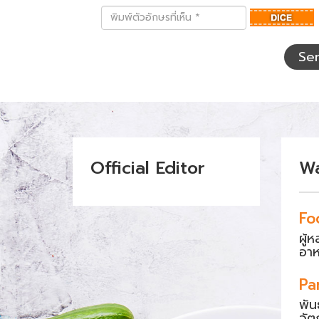
พิมพ์
ตัว
อักษร
ที่
Se
เห็น
Official Editor
W
Fo
ผู้
อา
Pa
พัน
วัต