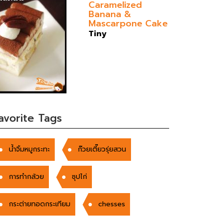
Caramelized
Banana &
Mascarpone Cake
Tiny
avorite Tags
น้ำจิ้มหมูกระทะ
ก๊วยเตี๊ยวรุ่ยสวน
การทำกล้วย
ซุปไก่
กระต่ายทอดกระเทียม
chesses