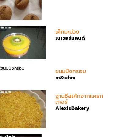
เค๊กมะม่วง
เนเวอร์แลนด์
ขนมปังกรอบ
m&ohm
ฐานชีสเค้กจากแครก
เกอร์
AlexisBakery