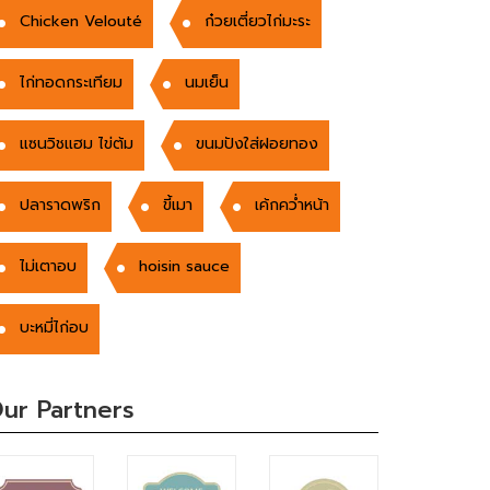
Chicken Velouté
ก๋วยเตี่ยวไก่มะระ
ไก่ทอดกระเทียม
นมเย็น
แซนวิชแฮม ไข่ต้ม
ขนมปังใส่ฝอยทอง
ปลาราดพริก
ขี้เมา
เค้กคว่ำหน้า
ไม่เตาอบ
hoisin sauce
บะหมี่ไก่อบ
ur Partners