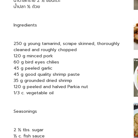
น้ำตาลทราย 2 ½ ช้อนโต๊ะ
น้ำปลา ½ ถ้วย
Ingredients
250 g young tamarind, scrape skinned, thoroughly
cleaned and roughly chopped
120 g minced pork
60 g bird eyes chilies
45 g peeled garlic
45 g good quality shrimp paste
35 g grounded dried shrimp
120 g peeled and halved Parkia nut
1/3 c. vegetable oil
Seasonings
2 ½ tbs. sugar
½ c. fish sauce