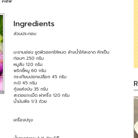
1 view
Ingredients
ส่วนประกอบ
มะขามอ่อน ขูดผิวออกให้หมด ล้างน้ำให้สะอาด หักเป็น
ท่อนๆ 250 กรัม
หมูสับ 120 กรัม
พริกขี้หนู 60 กรัม
กระเทียมปอกเปลือก 45 กรัม
R
กะปิ 45 กรัม
กุ้งแห้งป่น 35 กรัม
สะตอแกะเม็ด ผ่าครึ่ง 120 กรัม
น้ำมันพีช 1/3 ถ้วย
เครื่องปรุง