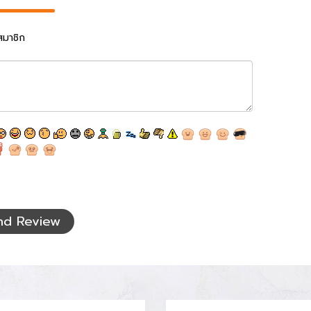
สมาชิก
nd Review