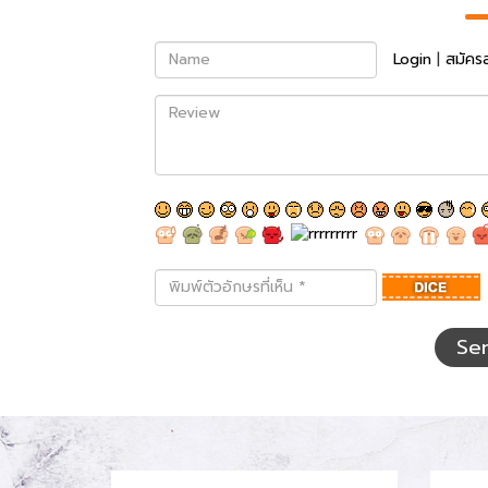
Name
Login
|
สมัคร
Review
พิมพ์
ตัว
อักษร
ที่
Se
เห็น