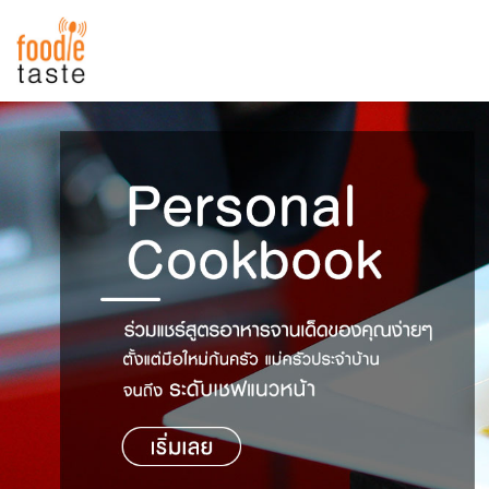
สูตรอาหาร
สูตรอาหารล่าสุด
พาไปชิม
Top Foodie
สารพันก้นครัว
เคล็ดลับน่ารู้
FoodPedia
เปรียบเทียบหน่วยการตวง
สร้าง Cookbook
เปรียบเทียบอุณหภูมิ
เปรียบเทียบน้ำหนักวัตถุดิบ