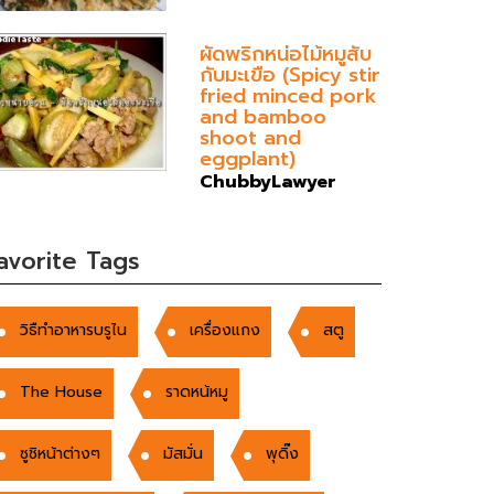
ผัดพริกหน่อไม้หมูสับ
กับมะเขือ (Spicy stir
fried minced pork
and bamboo
shoot and
eggplant)
ChubbyLawyer
avorite Tags
วิธืทำอาหารบรูไน
เครื่องแกง
สตู
The House
ราดหน้หมู
ซูชิหน้าต่างๆ
มัสมั่น
พุดิ๊ง