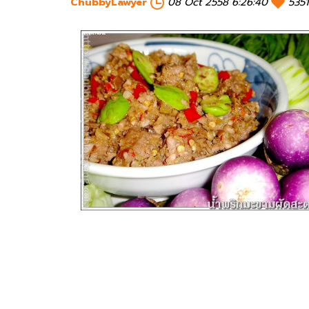
ChubbyLawyer
08 Oct 2558 6:26:40
535