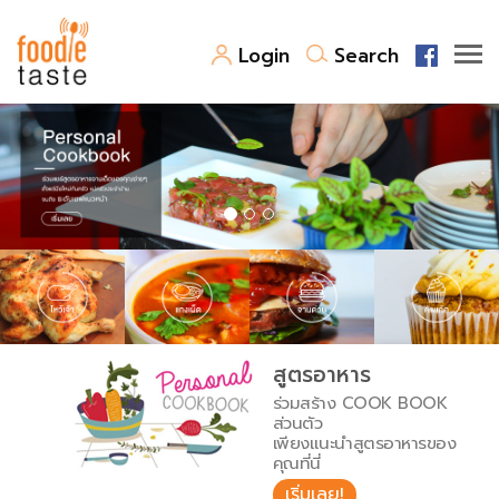
Login
Search
สูตรอาหาร
สูตรอาหารล่าสุด
พาไปชิม
Top Foodie
สารพันก้นครัว
เคล็ดลับน่ารู้
FoodPedia
เปรียบเทียบหน่วยการตวง
สูตรอาหาร
สร้าง Cookbook
ร่วมสร้าง COOK BOOK
เปรียบเทียบอุณหภูมิ
ส่วนตัว
เพียงแนะนำสูตรอาหารของ
เปรียบเทียบน้ำหนักวัตถุดิบ
คุณที่นี่
เริ่มเลย!