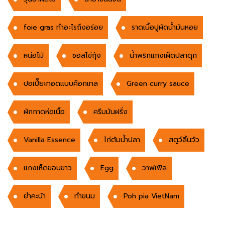
foie gras ทำอะไรถึงอร่อย
ราดเนื้อปูผัดน้ำมันหอย
หน่อไม้
ซอสไข่กุ้ง
น้ำพริกแกงเผ็ดปลาดุก
ปอเปี๊ยะทอดแบบค็อกเทล
Green curry sauce
ผักกาดห่อเนื้อ
ครีมมันฝรั่ง
Vanilla Essence
ไก่ต้มน้ำปลา
สตูว์ลิ้นวัว
แกงเห็ดขอนขาว
Egg
วาฟเฟิล
ยำคะน้า
ทำขนม
Poh pia VietNam