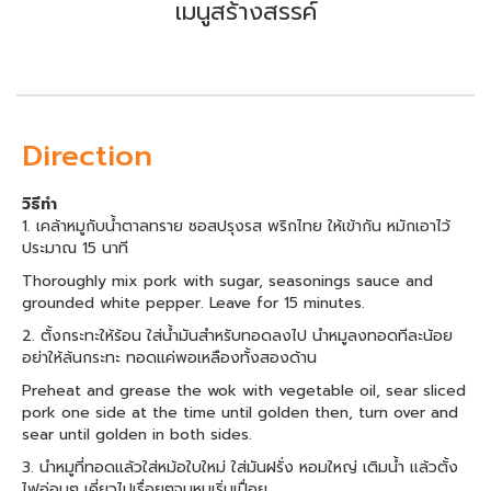
เมนูสร้างสรรค์
Direction
วิธีทำ
1. เคล้าหมูกับน้ำตาลทราย ซอสปรุงรส พริกไทย ให้เข้ากัน หมักเอาไว้
ประมาณ 15 นาที
Thoroughly mix pork with sugar, seasonings sauce and
grounded white pepper. Leave for 15 minutes.
2. ตั้งกระทะให้ร้อน ใส่น้ำมันสำหรับทอดลงไป นำหมูลงทอดทีละน้อย
อย่าให้ล้นกระทะ ทอดแค่พอเหลืองทั้งสองด้าน
Preheat and grease the wok with vegetable oil, sear sliced
pork one side at the time until golden then, turn over and
sear until golden in both sides.
3. นำหมูที่ทอดแล้วใส่หม้อใบใหม่ ใส่มันฝรั่ง หอมใหญ่ เติมน้ำ แล้วตั้ง
ไฟอ่อนๆ เคี่ยวไปเรื่อยๆจนหมูเริ่มเปื่อย