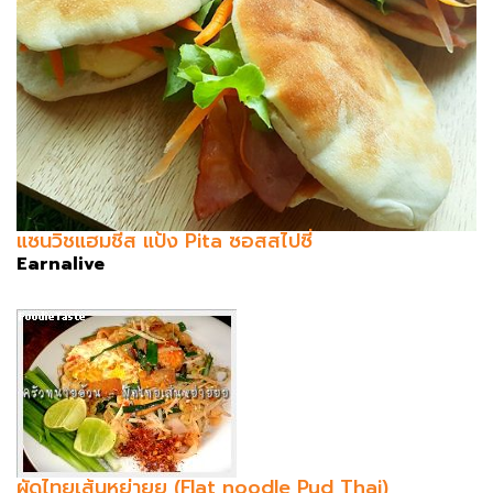
แซนวิชแฮมชีส แป้ง Pita ซอสสไปซี่
Earnalive
ผัดไทยเส้นหย่ายย (Flat noodle Pud Thai)