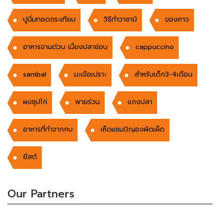
ปูนิ่มทอดกระเทียม
วิธีทำวาซาบิ
ของคาว
อาหารจานด่วน เมื่ยงปลาช่อน
cappuccino
sambal
มะเขือเปราะ
สำหรับเด็ก3-4เดือน
ผงซุปไก่
พายร่วน
แกงปลา
อาหารที่ทำจากกบ
เห็ดแชมปิญองผัดเผ็ด
ยีสต์
Our Partners