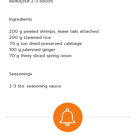
ซอสปรุงรส 2-3 ช้อนโต๊ะ
Ingredients
200 g peeled shrimps, leave tails attached
200 g steamed rice
70 g sun dried preserved cabbage
100 g julienned ginger
70 g thinly sliced spring onion
Seasonings
2-3 tbs. seasoning sauce