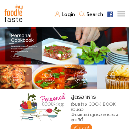
Login
Search
สูตรอาหาร
สูตรอาหารล่าสุด
พาไปชิม
Top Foodie
สารพันก้นครัว
เคล็ดลับน่ารู้
FoodPedia
เปรียบเทียบหน่วยการตวง
สูตรอาหาร
สร้าง Cookbook
ร่วมสร้าง COOK BOOK
เปรียบเทียบอุณหภูมิ
ส่วนตัว
เพียงแนะนำสูตรอาหารของ
เปรียบเทียบน้ำหนักวัตถุดิบ
คุณที่นี่
เริ่มเลย!