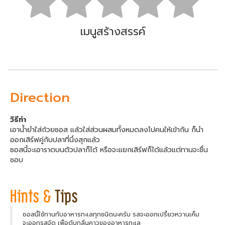
เมนูสร้างสรรค์
Direction
วิธีทำ
เอาน้ำยำใส่ถ้วยซอส แล้วใส่ส่วนผสมทั้งหมดลงไปคนให้เข้ากัน ก็นำ
ออกเสิร์ฟคู่กับปลาที่นึ่งสุกแล้ว
ซอสนี้จะเอาราดบนตัวปลาก็ได้ หรือจะแยกเสิร์ฟก็ได้แล้วแต่ทานจะชื่น
ชอบ
ซอสนี้ใช้ทานกับอาหารทะเลทุกชนิดนะครับ รสจะออกเปรี้ยวหวานเค็ม
จะออกรสจัด เพื่อดับกลิ่นคาวของอาหารทะเล