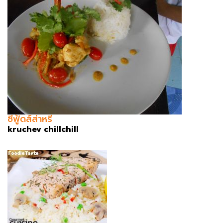
ซีฟู้ดส์ส่าหรี
kruchev chillchill