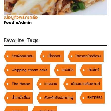
เนื้อปูคั่วพริกเกลือ
FoodieAdmin
Favorite Tags
ข้าวผัดอเมริกัน
เนื้้อวัวอบ
ใส้กรอกข้าวอีสาน
whipping cream cake
แอปเปิ้ล
เส้นจัทร์
The House
แกงบวช
เม็ดมะม่วงหิมพานต์
น้ำยาน้ำเงี้ยว
ผัดพริกขิงปลาดุกฟู
ENTREES