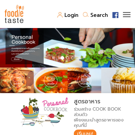
Login
Search
สูตรอาหาร
สูตรอาหารล่าสุด
พาไปชิม
Top Foodie
สารพันก้นครัว
เคล็ดลับน่ารู้
FoodPedia
เปรียบเทียบหน่วยการตวง
สูตรอาหาร
สร้าง Cookbook
ร่วมสร้าง COOK BOOK
เปรียบเทียบอุณหภูมิ
ส่วนตัว
เพียงแนะนำสูตรอาหารของ
เปรียบเทียบน้ำหนักวัตถุดิบ
คุณที่นี่
เริ่มเลย!