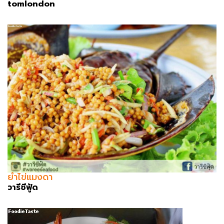
tomlondon
ยำไข่แมงดา
วารีซีฟู้ด