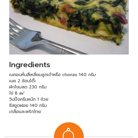
Ingredients
เบคอนหั่นสี่เหลี่ยมลูกเต๋าหรือ chorizo 140 กรัม
เนย 2 ช้อนโต๊ะ
ผักโขมสด 230 กรัม
ไข่ 8 av'
วิปปิ้งครีมหนัก 1 ถ้วย
ชีสขูดฝอย 140 กรัม
เกลือและพริกไทย