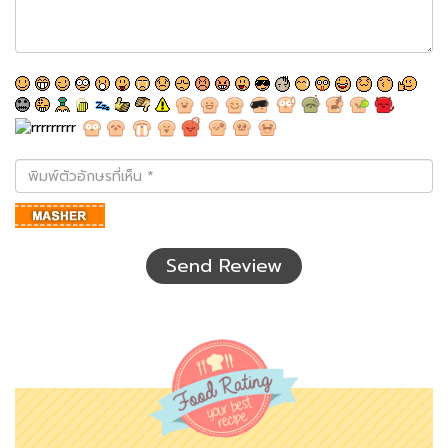
พิมพ์
ตัว
อักษร
ที่
เห็น
Send Review