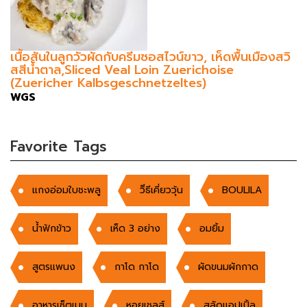
เนื้อสันในลูกวัวผัดกับครีมซอสไวน์ขาว, เห็ดพื้นเมืองสวิ
สสีน้ำตาล,Sliced Veal Loin Zuerichoise
(Zuericher Kalbsgeschnetzeltes)
WGS
Favorite Tags
แกงอ่อมใบชะพลู
วิีธีเคี่ยววุ้น
BOULILA
น้ำฟักข้าว
เห็ด 3 อย่าง
อมยิ้ม
สูตรแพนง
กาโด กาโด
ผัดขนมผักกาด
อาหารเซ็ตเมนู
หอยเชลส์
สลัดแอปเปิ้ล