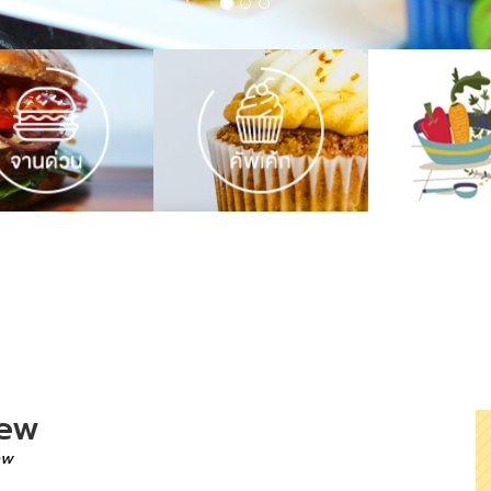
tew
ew