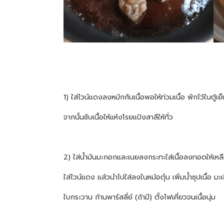
1) ใส่ไวน์แดงลงหมักกับเนื้อพอให้ท่วมเนื้อ พักไว้ในตู้เ
จากนั้นซับเนื้อให้แห้งโรยแป้งสาลีให้ทั่ว
2) ใส่น้ำมันมะกอกและเนยลงกระทะใส่เนื้อลงทอดให้เหล
ใส่ไวน์แดง แล้วนำไปใส่ลงในหม้อตุ๋น เพิ่มน้ำซุปเนื้อ ม
ใบกระวาน ก้านพาร์สลี่ย์ (ถ้ามี) ตั้งไฟเคี่ยวจนเนื้อนุ่ม