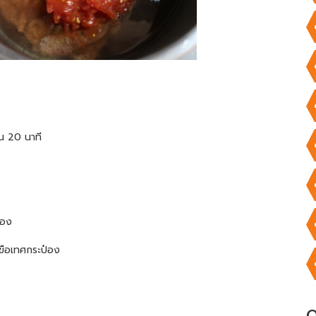
ย็น 20 นาที
ือง
ะเขือเทศกระป๋อง