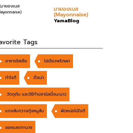
มายองเนส
(Mayonnaise)
YamaBlog
avorite Tags
อาหารรัสเซีย
ไข่เจียวพริกเผา
ทำโรตี
ถั่วเน่า
วัตถุดิบ และวิธีทำปลานิลนึ่งมะนาว
แกงส้มกวางตุ้งหมูสับ
ผัดหน่อไม้ใจดี
ชอคแลตกานาซ