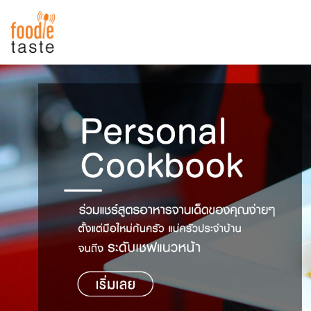
สูตรอาหาร
สูตรอาหารล่าสุด
พาไปชิม
Top Foodie
สารพันก้นครัว
เคล็ดลับน่ารู้
FoodPedia
เปรียบเทียบหน่วยการตวง
สร้าง Cookbook
เปรียบเทียบอุณหภูมิ
เปรียบเทียบน้ำหนักวัตถุดิบ