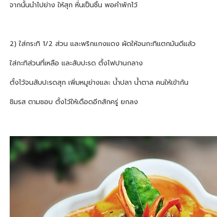
จากนั้นนำไปย่าง ให้สุก หั่นเป็นชิ้น พอคำพักไว้
2) ใส่กระทิ 1/2 ส่วน และพริกแกงแดง ผัดให้จนกะทิแตกมันดีแล้ว
ใส่กะทิส่วนที่เหลือ และสับปะรด ตั้งไฟปานกลาง
ตั้งไว้จนสับปะรดสุก เพิ่มหมูย่างและ น้ำปลา น้ำตาล คนให้เข้ากัน
ชิมรส ตามชอบ ตั้งไว้ให้เดือดอีกสักครู่ ยกลง