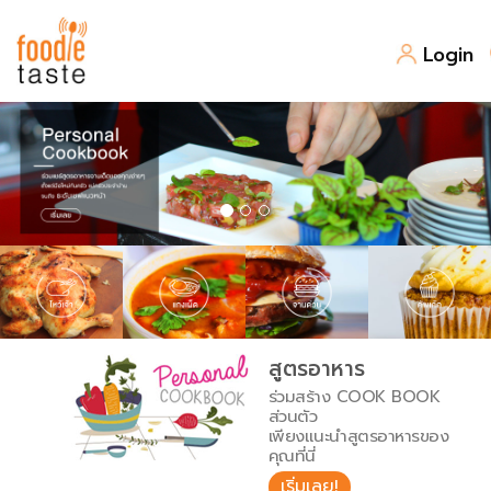
Login
สูตรอาหาร
สูตรอาหารล่าสุด
พาไปชิม
Top Foodie
สารพันก้นครัว
เคล็ดลับน่ารู้
FoodPedia
เปรียบเทียบหน่วยการตวง
สูตรอาหาร
สร้าง Cookbook
ร่วมสร้าง COOK BOOK
เปรียบเทียบอุณหภูมิ
ส่วนตัว
เพียงแนะนำสูตรอาหารของ
เปรียบเทียบน้ำหนักวัตถุดิบ
คุณที่นี่
เริ่มเลย!