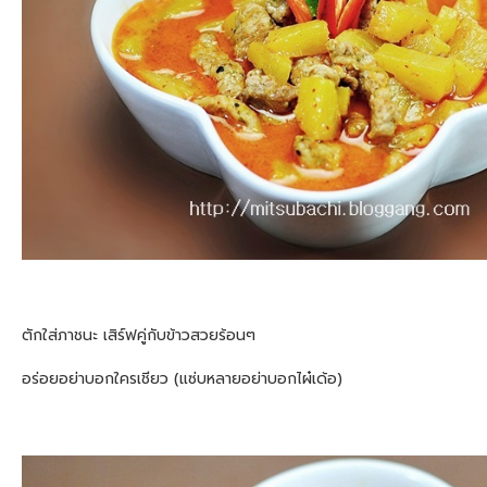
ตักใส่ภาชนะ เสิร์ฟคู่กับข้าวสวยร้อนๆ
อร่อยอย่าบอกใครเชียว (แซ่บหลายอย่าบอกไผ๋เด้อ)