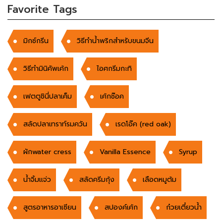
Favorite Tags
มิกซ์กรีน
วิธีทำน้ำพริกสำหรับขนมจีน
วิธีทำมินิคัพเค้ก
ไอศกรีมกะทิ
เฟตตูชินี่ปลาเค็ม
เค้กช๊อค
สลัดปลาเทราท์รมควัน
เรดโอ๊ค (red oak)
ผักwater cress
Vanilla Essence
Syrup
น้ำจิ้มเเจ่ว
สลัดครีมกุ้ง
เลือดหมูต้ม
สูตรอาหารอาเซียน
สปองค์เค้ก
ก๋วยเตี๋ยวน้ำ