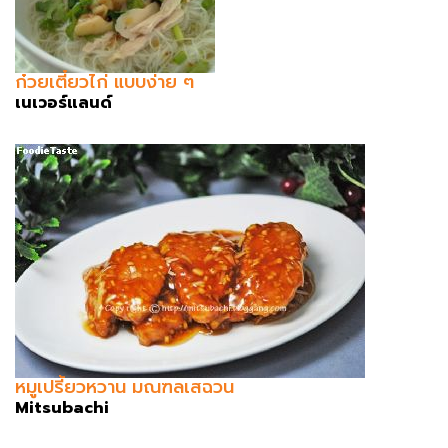
ก๋วยเตี๋ยวไก่ แบบง่าย ๆ
เนเวอร์แลนด์
หมูเปรี้ยวหวาน มณฑลเสฉวน
Mitsubachi