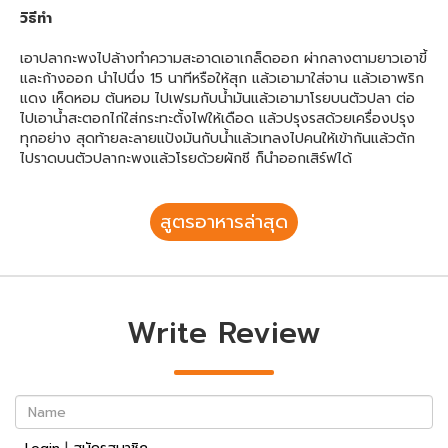
วิธีทำ
เอาปลากะพงไปล้างทำความสะอาดเอาเกล็ดออก ผ่ากลางตามยาวเอาขี้
และก้างออก นำไปนึ่ง 15 นาทีหรือให้สุก แล้วเอามาใส่จาน แล้วเอาพริก
แดง เห็ดหอม ต้นหอม ไปเฟรมกับน้ำมันแล้วเอามาโรยบนตัวปลา ต่อ
ไปเอาน้ำสะตอกไก่ใส่กระทะตั้งไฟให้เดือด แล้วปรุงรสด้วยเครื่องปรุง
ทุกอย่าง สุดท้ายละลายแป้งมันกับน้ำแล้วเทลงไปคนให้เข้ากันแล้วตัก
ไปราดบนตัวปลากะพงแล้วโรยด้วยผักชี ก็นำออกเสิร์ฟได้
สูตรอาหารล่าสุด
Write Review
Name