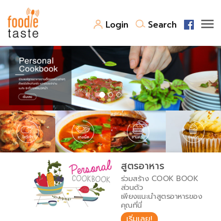
Login
Search
สูตรอาหาร
สูตรอาหารล่าสุด
พาไปชิม
Top Foodie
สารพันก้นครัว
เคล็ดลับน่ารู้
FoodPedia
เปรียบเทียบหน่วยการตวง
สูตรอาหาร
สร้าง Cookbook
ร่วมสร้าง COOK BOOK
เปรียบเทียบอุณหภูมิ
ส่วนตัว
เพียงแนะนำสูตรอาหารของ
เปรียบเทียบน้ำหนักวัตถุดิบ
คุณที่นี่
เริ่มเลย!