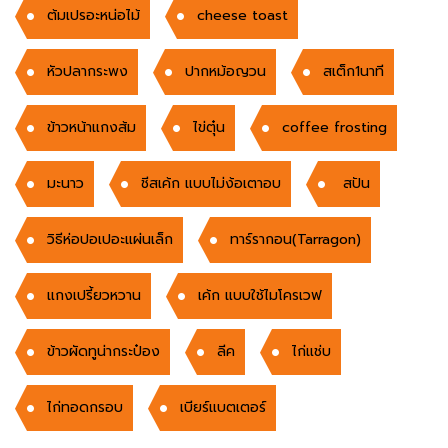
ต้มเปรอะหน่อไม้
cheese toast
หัวปลากระพง
ปากหม้อญวน
สเต็ก1นาที
ข้าวหน้าแกงส้ม
ไข่ตุ๋น
coffee frosting
มะนาว
ชีสเค้ก แบบไม่ง้อเตาอบ
สปัน
วิธีห่อปอเปอะแผ่นเล็ก
ทาร์รากอน(Tarragon)
แกงเปรี้ยวหวาน
เค้ก แบบใช้ไมโครเวฟ
ข้าวผัดทูน่ากระป๋อง
ลีค
ไก่แช่บ
ไก่ทอดกรอบ
เบียร์แบตเตอร์