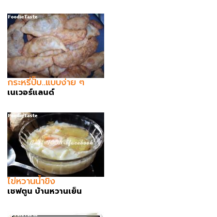
กระหรี่ปั๊บ..แบบง่าย ๆ
เนเวอร์แลนด์
ไข่หวานน้ำขิง
เชฟตูน บ้านหวานเย็น