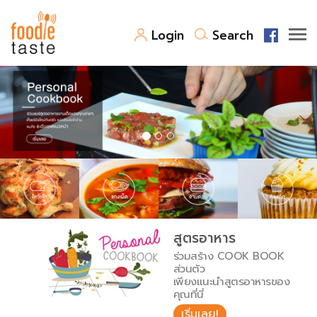
Login
Search
สูตรอาหาร
สูตรอาหารล่าสุด
พาไปชิม
Top Foodie
สารพันก้นครัว
เคล็ดลับน่ารู้
FoodPedia
เปรียบเทียบหน่วยการตวง
สูตรอาหาร
สร้าง Cookbook
ร่วมสร้าง COOK BOOK
เปรียบเทียบอุณหภูมิ
ส่วนตัว
เพียงแนะนำสูตรอาหารของ
เปรียบเทียบน้ำหนักวัตถุดิบ
คุณที่นี่
เริ่มเลย!