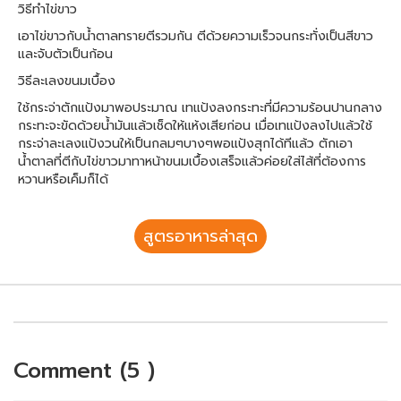
วิธีทำไข่ขาว
เอาไข่ขาวกับน้ำตาลทรายตีรวมกัน ตีด้วยความเร็วจนกระทั่งเป็นสีขาว
และจับตัวเป็นก้อน
วิธีละเลงขนมเบื้อง
ใช้กระจ่าตักแป้งมาพอประมาณ เทแป้งลงกระทะที่มีความร้อนปานกลาง
กระทะจะขัดด้วยน้ำมันแล้วเช็ดให้แห้งเสียก่อน เมื่อเทแป้งลงไปแล้วใช้
กระจ่าละเลงแป้งวนให้เป็นกลมๆบางๆพอแป้งสุกได้ทีแล้ว ตักเอา
น้ำตาลที่ตีกับไข่ขาวมาทาหน้าขนมเบื้องเสร็จแล้วค่อยใส่ไส้ที่ต้องการ
หวานหรือเค็มก็ได้
สูตรอาหารล่าสุด
Comment (5 )