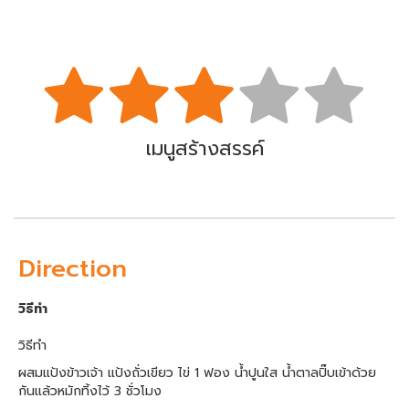
เมนูสร้างสรรค์
Direction
วิธีทำ
วิธีทำ
ผสมแป้งข้าวเจ้า แป้งถั่วเขียว ไข่ 1 ฟอง น้ำปูนใส น้ำตาลปิ๊บเข้าด้วย
กันแล้วหมักทิ้งไว้ 3 ชั่วโมง