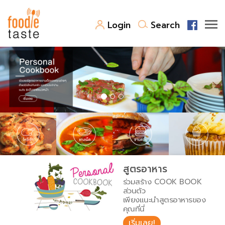
Login
Search
สูตรอาหาร
สูตรอาหารล่าสุด
พาไปชิม
Top Foodie
สารพันก้นครัว
เคล็ดลับน่ารู้
FoodPedia
เปรียบเทียบหน่วยการตวง
สูตรอาหาร
สร้าง Cookbook
ร่วมสร้าง COOK BOOK
เปรียบเทียบอุณหภูมิ
ส่วนตัว
เพียงแนะนำสูตรอาหารของ
เปรียบเทียบน้ำหนักวัตถุดิบ
คุณที่นี่
เริ่มเลย!