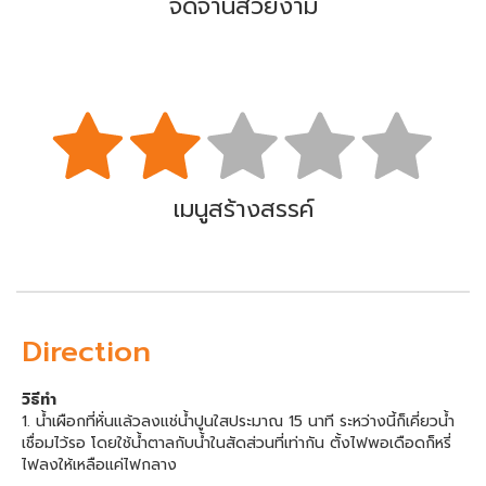
จัดจานสวยงาม
เมนูสร้างสรรค์
Direction
วิธีทำ
1. น้ำเผือกที่หั่นแล้วลงแช่น้ำปูนใสประมาณ 15 นาที ระหว่างนี้ก็เคี่ยวน้ำ
เชื่อมไว้รอ โดยใช้น้ำตาลกับน้ำในสัดส่วนที่เท่ากัน ตั้งไฟพอเดือดก็หรี่
ไฟลงให้เหลือแค่ไฟกลาง