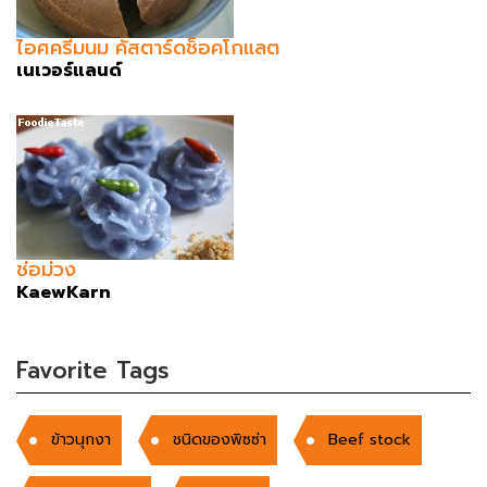
ไอศครีมนม คัสตาร์ดช็อคโกแลต
เนเวอร์แลนด์
ช่อม่วง
KaewKarn
Favorite Tags
ข้าวนุกงา
ชนิดของพิซซ่า
Beef stock