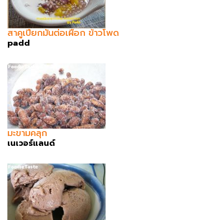
สาคูเปียกมันต่อเผือก ข้าวโพด
padd
มะขามคลุก
เนเวอร์แลนด์