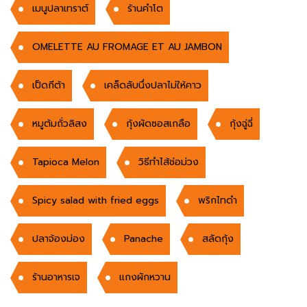
เมนูปลาเทราต์
ร้านคำโต
OMELETTE AU FROMAGE ET AU JAMBON
เป็ดกีต้า
เคล็ดลับนึ่งปลาไม่ให้คาว
หมูต้มถั่วลิสง
กุ้งผัดซอสเกลือ
กุ้งฉู่ฉี่
Tapioca Melon
วิธีทำไส้ช่อม่วง
Spicy salad with fried eggs
พริกไทดำ
ปลาจ้องม่อง
Panache
สลัดกุ้ง
ร้านอาหารเจ
แกงผักหวาน