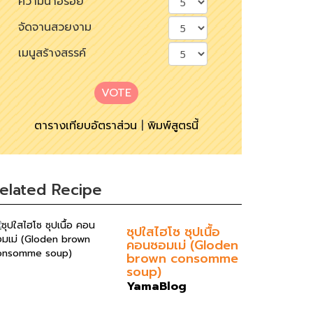
ความน่าอร่อย
จัดจานสวยงาม
เมนูสร้างสรรค์
VOTE
ตารางเทียบอัตราส่วน
|
พิมพ์สูตรนี้
elated Recipe
ซุปใสไฮโซ ซุปเนื้อ
คอนซอมเม่ (Gloden
brown consomme
soup)
YamaBlog