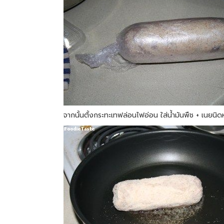
จากนั้นตั้งกระทะเทฟล่อนไฟอ่อน ใส่น้ำมันพืช + เนย