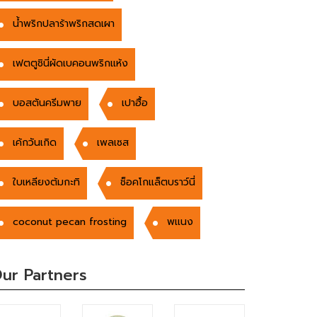
น้ำพริกปลาร้าพริกสดเผา
เฟตตูชินี่ผัดเบคอนพริกแห้ง
บอสตันครีมพาย
เปาฮื้อ
เค้กวันเกิด
เพลเซส
ใบเหลียงต้มกะทิ
ช็อคโกแล็ตบราว์นี่
coconut pecan frosting
พเเนง
ur Partners