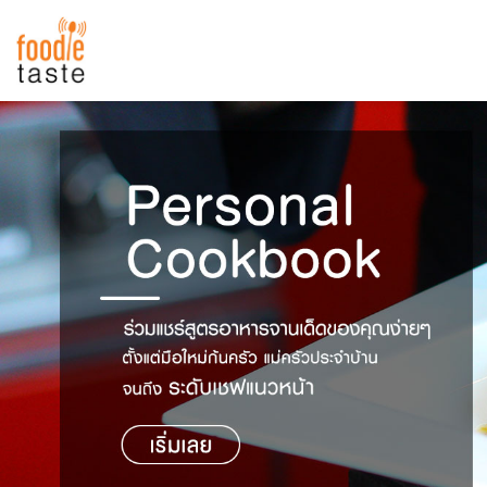
สูตรอาหาร
สูตรอาหารล่าสุด
พาไปชิม
Top Foodie
สารพันก้นครัว
เคล็ดลับน่ารู้
FoodPedia
เปรียบเทียบหน่วยการตวง
สร้าง Cookbook
เปรียบเทียบอุณหภูมิ
เปรียบเทียบน้ำหนักวัตถุดิบ