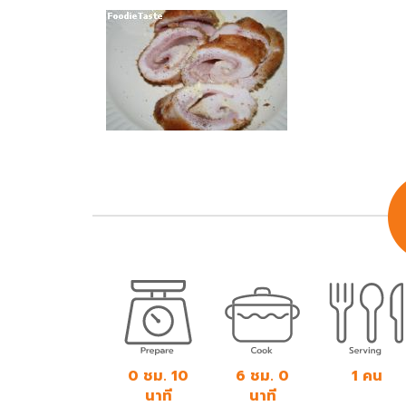
0 ชม. 10
6 ชม. 0
1 คน
นาที
นาที