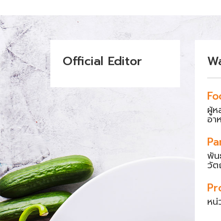
Official Editor
W
Fo
ผู้
อา
Pa
พัน
วัต
Pr
หน่