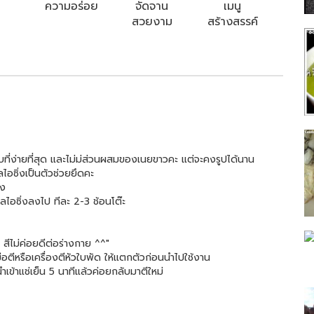
ความอร่อย
จัดจาน
เมนู
สวยงาม
สร้างสรรค์
ี่ง่ายที่สุด และไม่ม่ส่วนผสมของเนยขาวคะ แต่จะคงรูปได้นาน
อซิ่งเป็นตัวช่วยยึดคะ
าง
าลไอซิ่งลงไป ทีละ 2-3 ช้อนโต๊ะ
 สีไม่ค่อยดีต่อร่างกาย ^^"
มือตีหรือเครื่องตีหัวใบพัด ให้แตกตัวก่อนนำไปใช้งาน
นำเข้าแช่เย็น 5 นาทีแล้วค่อยกลับมาตีใหม่