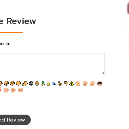
e Review
สมาชิก
nd Review