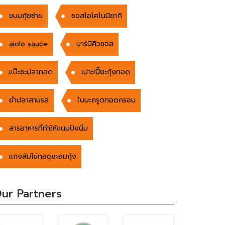
ขนมกุ้ยช่าย
ซอสโอโคโนมิยากิ
aiolo sauce
บาร์บีคิวซอส
แป๊ะซะปลาทอด
เปาะเปี๊ยะกุ้งทอด
ยำปลาสามรส
ใบมะกรูดทอดกรอบ
สารอาหารที่ทำให้ขนมปังนิ่ม
แกงส้มไข่ทอดชะอมกุ้ง
ur Partners