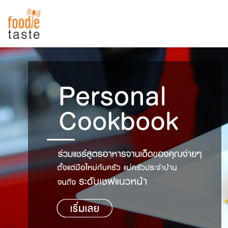
สูตรอาหาร
สูตรอาหารล่าสุด
พาไปชิม
Top Foodie
สารพันก้นครัว
เคล็ดลับน่ารู้
FoodPedia
เปรียบเทียบหน่วยการตวง
สร้าง Cookbook
เปรียบเทียบอุณหภูมิ
เปรียบเทียบน้ำหนักวัตถุดิบ