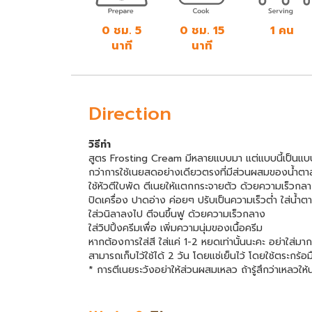
0 ชม. 5
0 ชม. 15
1 คน
นาที
นาที
Direction
วิธีทำ
สูตร Frosting Cream มีหลายแบบมา แต่แบบนี้เป็นแบบท
กว่าการใช้เนยสดอย่างเดียวตรงที่มีส่วนผสมของน้ำตาลไ
ใช้หัวตีใบพัด ตีเนยให้แตกกระจายตัว ด้วยความเร็วกล
ปิดเครื่อง ปาดอ่าง ค่อยๆ ปรับเป็นความเร็วต่ำ ใส่น้ำต
ใส่วนิลาลงไป ตีจนขึ้นฟู ด้วยความเร็วกลาง
ใส่วิปปิ้งครีมเพื่อ เพิ่มความนุ่มของเนื้อครีม
หากต้องการใส่สี ใส่แค่ 1-2 หยดเท่านั้นนะคะ อย่าใส่มาก
สามารถเก็บไว้ใช้ได้ 2 วัน โดยแช่เย็นไว้ โดยใช้ตระกร้อ
* การตีเนยระวังอย่าให้ส่วนผสมเหลว ถ้ารู้สึกว่าเหลวให้