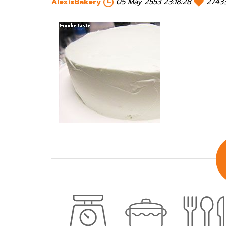
AlexisBakery
05 May 2553 23:18:28
2743