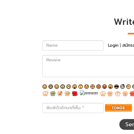
Writ
Name
Login
|
สมัคร
Review
พิมพ์
ตัว
อักษร
ที่
Se
เห็น