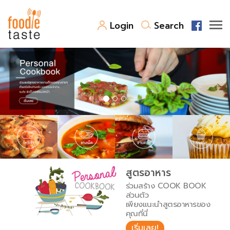
Login
Search
สูตรอาหาร
สูตรอาหารล่าสุด
พาไปชิม
Top Foodie
สารพันก้นครัว
เคล็ดลับน่ารู้
FoodPedia
เปรียบเทียบหน่วยการตวง
สูตรอาหาร
สร้าง Cookbook
ร่วมสร้าง COOK BOOK
เปรียบเทียบอุณหภูมิ
ส่วนตัว
เพียงแนะนำสูตรอาหารของ
เปรียบเทียบน้ำหนักวัตถุดิบ
คุณที่นี่
เริ่มเลย!