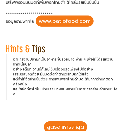
เสริ์ฟพร้อมมันบดที่เพิ่มพริกไทยดำ ให้กลิ่นรสเข้มข้นขึ้น
***********************
www.patiofood.com
ข้อมูลร้านพาทิโอ
อาหารจานปลามักเป็นอาหารที่ปรุงอย่าง ง่าย ๆ เพื่อให้ได้รสหวาน
จากเนื้อปลา
อย่าง เต็มที่ จานนี้ก็เลยใช้เครื่องปรุงเพียงไม่กี่อย่าง
เสริมรสชาติด้วย มันบดซึ่งทำตามวิธีที่บอกไว้แล้ว
แต่ทำให้จัดจ้านขึ้นด้วย การเพิ่มพริกไทยดำบด ให้มากกว่าปกติอีก
ครึ่งหนึ่ง
และใช้ผักที่หาได้ใน บ้านเรา มาผสมผสานเป็นอาหารอร่อยอีกจานหนึ่ง
ค่ะ
สูตรอาหารล่าสุด