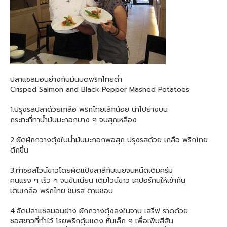
ปลาแซลมอนย่างกับมันบดพริกไทยดำ
Crisped Salmon and Black Pepper Mashed Potatoes
1.ปรุงรสปลาด้วยเกลือ พริกไทยเล็กน้อย นำไปย่างบน
กระทะที่ทาน้ำมันมะกอกบาง ๆ จนสุกเหลือง
2.ผัดผักกวางตุ้งในน้ำมันมะกอกพอสุก ปรุงรสด้วย เกลือ พริกไทย
ตักขึ้น
3.ทำซอสไวน์ขาวโดยผัดแป้งสาลีกับเนยจนหนืดเติมครีม
คนแรง ๆ เร็ว ๆ จนข้นเนียน เติมไวน์ขาว เคปอร์คนให้เข้ากัน
เติมเกลือ พริกไทย ชิมรส ตามชอบ
4.จัดปลาแซลมอนย่าง ผักกวางตุ้งลงในจาน เสริ์ฟ ราดด้วย
ซอสขาวที่ทำไว้ โรยพริกตุ้มแดง หั่นเล็ก ๆ เพื่อเพิ่มสีสัน