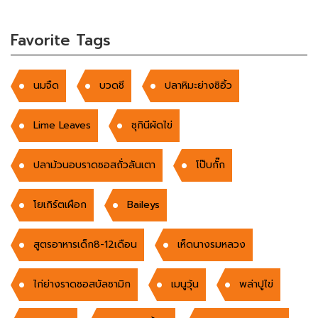
Favorite Tags
นมจืด
บวดชี
ปลาหิมะย่างซิอิ้ว
Lime Leaves
ซุกินีผัดไข่
ปลาม้วนอบราดซอสถั่วลันเตา
โป๊บกั๊ก
โยเกิร์ตเผือก
Baileys
สูตรอาหารเด็ก8-12เดือน
เห็ดนางรมหลวง
ไก่ย่างราดซอสบัลซามิก
เมนูวุ้น
พล่าปูไข่