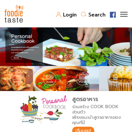
Login
Search
สูตรอาหาร
สูตรอาหารล่าสุด
พาไปชิม
Top Foodie
สารพันก้นครัว
เคล็ดลับน่ารู้
FoodPedia
เปรียบเทียบหน่วยการตวง
สูตรอาหาร
สร้าง Cookbook
ร่วมสร้าง COOK BOOK
เปรียบเทียบอุณหภูมิ
ส่วนตัว
เพียงแนะนำสูตรอาหารของ
เปรียบเทียบน้ำหนักวัตถุดิบ
คุณที่นี่
เริ่มเลย!