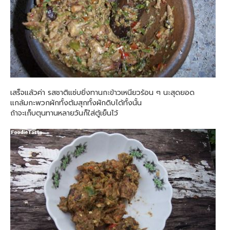
เสร็จแล้วค่า รสชาติแซ่บยิ่งทานกะข้าวเหนียวร้อน ๆ นะสุดยอด
แกล้มกะพวกผักทั้งต้มสุกทั้งผักดิบได้ทั้งนั้น
ถ้าจะเก็บตุนทานหลายวันก็ใส่ตู้เย็นไว้