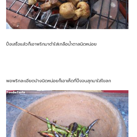
ปิ้งเสร็จแล้วก็เอาพริกมาตำใส่เกลือน้ำตาลนิดหน่อย
พอพริกละเอียดบ้างนิดหน่อยก็เอาเห็ดที่ปิ้งจนสุกมาใส่โขลก