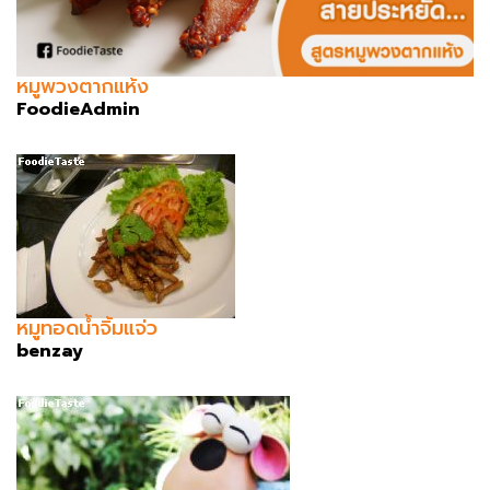
หมูพวงตากแห้ง
FoodieAdmin
หมูทอดน้ำจิ้มแจ่ว
benzay