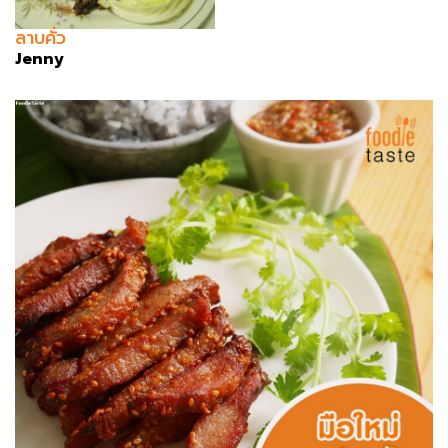
ลาบคั่ว
Jenny