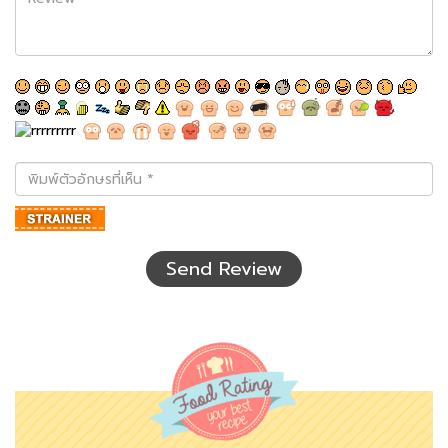
พิมพ์
ตัว
อักษร
ที่
เห็น
Send Review