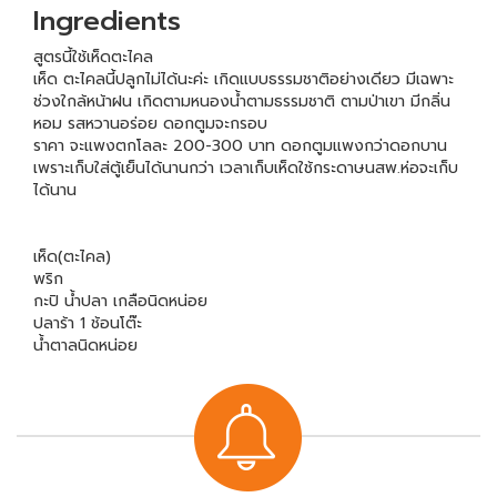
Ingredients
สูตรนี้ใช้เห็ดตะไคล
เห็ด ตะไคลนี้ปลูกไม่ได้นะค่ะ เกิดแบบธรรมชาติอย่างเดียว มีเฉพาะ
ช่วงใกล้หน้าฝน เกิดตามหนองน้ำตามธรรมชาติ ตามป่าเขา มีกลิ่น
หอม รสหวานอร่อย ดอกตูมจะกรอบ
ราคา จะแพงตกโลละ 200-300 บาท ดอกตูมแพงกว่าดอกบาน
เพราะเก็บใส่ตู้เย็นได้นานกว่า เวลาเก็บเห็ดใช้กระดาษนสพ.ห่อจะเก็บ
ได้นาน
เห็ด(ตะไคล)
พริก
กะปิ น้ำปลา เกลือนิดหน่อย
ปลาร้า 1 ช้อนโต๊ะ
น้ำตาลนิดหน่อย