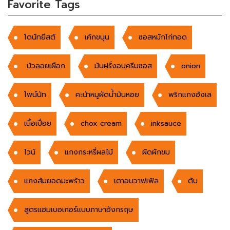
Favorite Tags
โดนัทยีสต์
เค้กขนุน
ซอสหมักไก่ทอด
บัวลอยเผือก
มันฝรั่งอบครีมซอส
onion
ไพน์นัท
คะน้าหมูผัดน้ำมันหอย
พริกแกงฮังเล
เนื้อเปื่อย
chox cream
inksauce
ไวน์
แกงกระหรี่ผลไม้
ผัดผักขม
แกงส้มยอดมะพร้าว
เตาอบวาฟเฟิล
ตับ
สูตรแฮมเบอเกอร์แบบภาษาอังกรฤษ