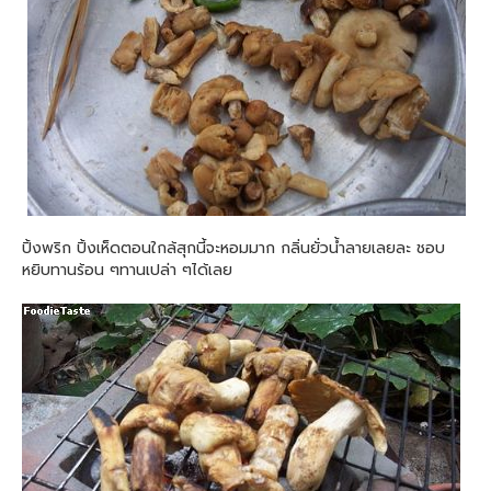
ปิ้งพริก ปิ้งเห็ดตอนใกล้สุกนี้จะหอมมาก กลิ่นยั่วน้ำลายเลยละ ชอบ
หยิบทานร้อน ๆทานเปล่า ๆได้เลย