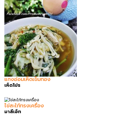
แกงอ่อมเห็ดเข็มทอง
เห็ดโปร
ไข่สะใภ้ทรงเครื่อง
มาลีเอ็ท