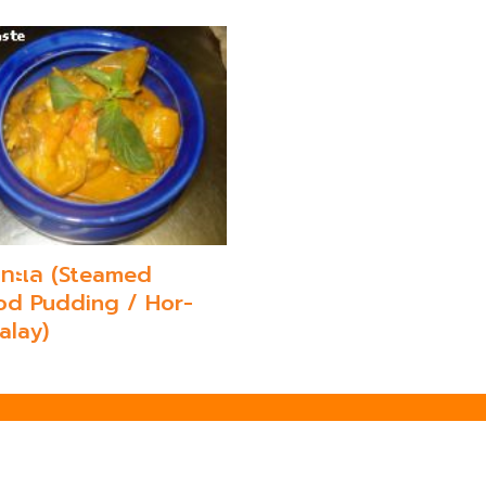
กทะเล (Steamed
od Pudding / Hor-
alay)