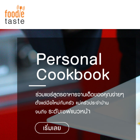
สูตรอาหาร
สูตรอาหารล่าสุด
พาไปชิม
Top Foodie
สารพันก้นครัว
เคล็ดลับน่ารู้
FoodPedia
เปรียบเทียบหน่วยการตวง
สร้าง Cookbook
เปรียบเทียบอุณหภูมิ
เปรียบเทียบน้ำหนักวัตถุดิบ