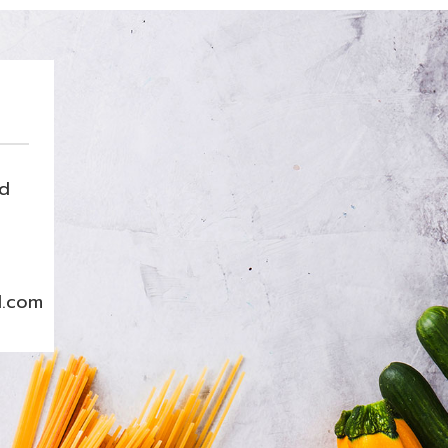
nd
l.com