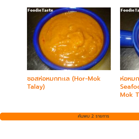
ซอสห่อหมกทะเล (Hor-Mok
ห่อหม
Talay)
Seafo
Mok T
ค้นพบ 2 รายการ