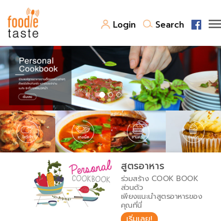
Login
Search
สูตรอาหาร
สูตรอาหารล่าสุด
พาไปชิม
Top Foodie
สารพันก้นครัว
เคล็ดลับน่ารู้
FoodPedia
เปรียบเทียบหน่วยการตวง
สูตรอาหาร
สร้าง Cookbook
ร่วมสร้าง COOK BOOK
เปรียบเทียบอุณหภูมิ
ส่วนตัว
เพียงแนะนำสูตรอาหารของ
เปรียบเทียบน้ำหนักวัตถุดิบ
คุณที่นี่
เริ่มเลย!