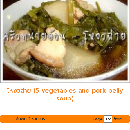
โหงวฉ่าย (5 vegetables and pork belly
soup)
ค้นพบ 2 รายการ
Page
from 1