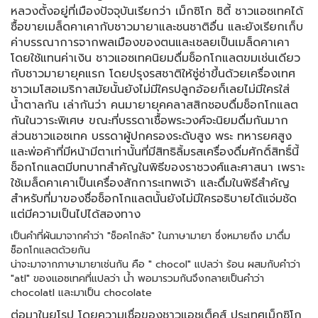
หลวงตั้งอยู่ที่เมืองปัจจุบันเรียกว่า เม็กซิโก ซิตี้ ชาวแอซเทคได้
ซื้อขายเมล็ดคาเคากับชาวมายาและชนชาติอื่น และยังเรียกเก็บ
ค่าบรรณาการจากพลเมืองของตนและเชลยเป็นเมล็ดคาเคา
โดยใช้แทนค่าเงิน ชาวแอซเทคนิยมดื่มช็อกโกแลตขมเช่นเดียว
กับชาวมายายุคแรก โดยปรุงรสชาติให้ซู่ซ่าขึ้นด้วยเครื่องเทศ
ชาวเมโสอเมริกาสมัยนั้นยังไม่มีใครปลูกอ้อยก็เลยไม่มีใครใส่
น้ำตาลกัน เล่ากันว่า คนมายายุคคลาสสิกชอบดื่มช็อกโกแลต
กันในวาระพิเศษ ขณะที่บรรดาเชื้อพระวงศ์จะนิยมดื่มกันมาก
ส่วนชาวแอซเทค บรรดาผู้ปกครองระดับสูง พระ ทหารยศสูง
และพ่อค้าที่มีหน้ามีตาเท่านั้นที่มีสิทธิลิ้มรสเครื่องดื่มศักดิ์สิทธิ์นี้
ช็อกโกแลตมีบทบาทสำคัญในพิธีของราชวงศ์และศาสนา เพราะ
ใช้เมล็ดคาเคาเป็นเครื่องสักการะเทพเจ้า และดื่มในพิธีสำคัญ
สำหรับที่มาของชื่อช็อกโกแลตนั้นยังไม่มีใครอธิบายได้แจ่มชัด
แต่มีความเป็นไปได้สองทาง
เป็นคำที่ผันมาจากคำว่า "ช็อคโกลัจ" ในภาษามายา ซึ่งหมายถึง มาดื่ม
ช็อกโกแลตด้วยกัน
น่าจะมาจากภาษามายาเช่นกัน คือ " chocol" แปลว่า ร้อน ผสมกับคำว่า
"atl" ของแอซเทคที่แปลว่า น้ำ พอมารวมกันจึงกลายเป็นคำว่า
chocolatl และมาเป็น chocolate
ต่อมาในยุโรป โดยความเชื่อของชาวแอชเต็คส์ ประเทศเม็กซิโก