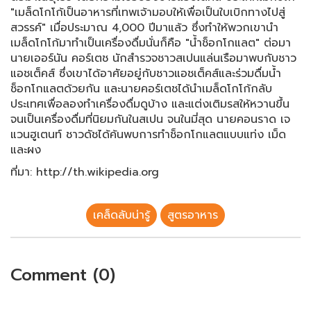
"เมล็ดโกโก้เป็นอาหารที่เทพเจ้ามอบให้เพื่อเป็นใบเบิกทางไปสู่
สวรรค์" เมื่อประมาณ 4,000 ปีมาแล้ว ซึ่งทำให้พวกเขานำ
เมล็ดโกโก้มาทำเป็นเครื่องดื่มนั่นก็คือ "น้ำช็อกโกแลต" ต่อมา
นายเออร์นัน คอร์เตช นักสำรวจชาวสเปนแล่นเรือมาพบกับชาว
แอชเต็คส์ ซึ่งเขาได้อาศัยอยู่กับชาวแอชเต็คส์และร่วมดื่มน้ำ
ช็อกโกแลตด้วยกัน และนายคอร์เตชได้นำเมล็ดโกโก้กลับ
ประเทศเพื่อลองทำเครื่องดื่มดูบ้าง และแต่งเติมรสให้หวานขึ้น
จนเป็นเครื่องดื่มที่นิยมกันในสเปน จนในมี่สุด นายคอนราด เจ
แวนฮูเตนท์ ชาวดัชได้ค้นพบการทำช็อกโกแลตแบบแท่ง เม็ด
และผง
ที่มา: http://th.wikipedia.org
เคล็ดลับน่ารู้
สูตรอาหาร
Comment (0)