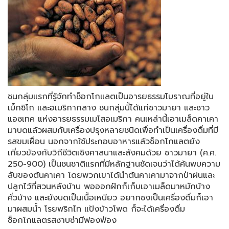
ชนกลุ่มแรกที่รู้จักทำช็อกโกแลตเป็นอารยธรรมโบราณที่อยู่ใน
เม็กซิโก และอเมริกากลาง ชนกลุ่มนี้ได้แก่ชาวมายา และชาว
แอซเทค แห่งอารยธรรมเมโสอเมริกา คนเหล่านี้เอาเมล็ดคาเคา
มาบดแล้วผสมกับเครื่องปรุงหลายชนิดเพื่อทำเป็นเครื่องดื่มที่มี
รสขมเฝื่อน นอกจากใช้ประกอบอาหารแล้วช็อกโกแลตยัง
เกี่ยวข้องกับวิถีชีวิตเชิงศาสนาและสังคมด้วย ชาวมายา (ค.ศ.
250-900) เป็นชนชาติแรกที่มีหลักฐานชัดเจนว่าได้ค้นพบความ
ลับของต้นคาเคา โดยพวกเขาได้นำต้นคาเคามาจากป่าฝนและ
ปลูกไว้ที่สวนหลังบ้าน พอออกฝักก็เก็บเอาเมล็ดมาหมักบ้าง
คั่วบ้าง และยังบดเป็นเนื้อเหนียว อยากชงเป็นเครื่องดื่มก็เอา
มาผสมน้ำ โรยพริกไท แป้งข้าวโพด ก็จะได้เครื่องดื่ม
ช็อกโกแลตรสซาบซ่ามีฟองฟ่อง