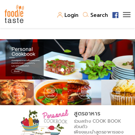
">
Login
Search
สูตรอาหาร
สูตรอาหารล่าสุด
พาไปชิม
Top Foodie
สารพันก้นครัว
เคล็ดลับน่ารู้
FoodPedia
เปรียบเทียบหน่วยการตวง
สร้าง Cookbook
เปรียบเทียบอุณหภูมิ
สูตรอาหาร
ร่วมสร้าง COOK BOOK
เปรียบเทียบน้ำหนักวัตถุดิบ
ส่วนตัว
เพียงแนะนำสูตรอาหารของ