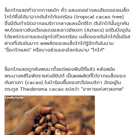
ช็อกโกแลตทำจากการหมัก คั่ว และบดอย่างละเอียดของเมล็ด
โกโก้ซึ่งได้มาจากต้นโกโก้เขตร้อน (tropical cacao tree)
ซึ่งมีต้นกำเนิดจากอเมริกากลางและเม็กซิโก ต้นโกโก้นั้นถูกค้น
พบโดยชาวอินเดียนแดงและชาวอัซเตก (Aztecs) แต่ในปัจจุบัน
ได้แพร่กระจายและปลูกไปทั่วเขตร้อน เมล็ดของต้นโกโก้นั้นมีรส
ฝาดที่เข้มข้นมาก ผลผลิตของเมล็ดโกโก้รู้จักกันในนาม
"ช็อกโกแลต" หรือบางส่วนของโลกในนาม "โกโก้"
ช็อกโกแลตถูกค้นพบมาตั้งแต่สองพันปีที่แล้ว หลังสมัย
พระนางคลีโอพัตราแห่งอียิปต์ เป็นผลผลิตที่ได้จากเมล็ดของ
ต้นคาเคา (cacao) ในป่าร้อนชื้นของทวีปอเมริกา จัดอยู่ใน
ตระกูล Theobroma cacao แปลว่า "อาหารแห่งทวยเทพ"