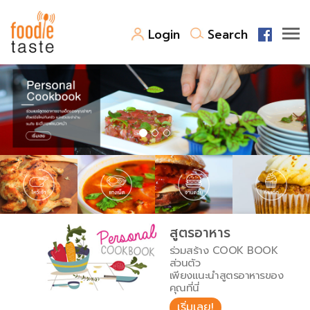
Login
Search
สูตรอาหาร
สูตรอาหารล่าสุด
พาไปชิม
Top Foodie
สารพันก้นครัว
เคล็ดลับน่ารู้
FoodPedia
เปรียบเทียบหน่วยการตวง
สูตรอาหาร
สร้าง Cookbook
ร่วมสร้าง COOK BOOK
เปรียบเทียบอุณหภูมิ
ส่วนตัว
เพียงแนะนำสูตรอาหารของ
เปรียบเทียบน้ำหนักวัตถุดิบ
คุณที่นี่
เริ่มเลย!