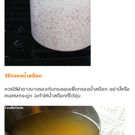
วิธีกรองน้ำสต๊อก
ควรใช้ผ้าขาวบางรองก้นกระชอนเพื่อกรองน้ำสต๊อก อย่าบี้หรือ
คนเศษกระดูก จะทำให้น้ำสต๊อกที่ได้ขุ่น