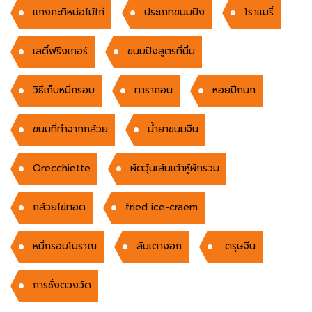
แกงกะทิหน่อไม้ไก่
ประเภทขนมปัง
โราแมรี่
เลดี้ฟริงเกอร์
ขนมปังสูตรที่นิ่ม
วิธีเก็บหมี่กรอบ
ทารากอน
หอยปีกนก
ขนมที่ทำจากกล้วย
นํ้ายาขนมจีน
Orecchiette
ผัดวุ้นเส้นเต้าหู้ผักรวม
กล้วยไข่ทอด
fried ice-craem
หมี่กรอบโบราณ
ลันเตางอก
ตรุษจีน
การชั่งตวงวัด