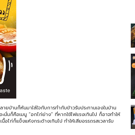
หลายบ้านก็หันมาใส่ใจกับการทำกับข้าวรับประทานเองในบ้าน
ะนั่นก็คือเมนู “อกไก่ย่าง” ที่หากใช้ไฟแรงเกินไป ก็อาจทำให้
่เนื้อไก่ก็แข็งแห้งกระด้างเกินไป ทำให้เสียอรรถรสเวลารับ